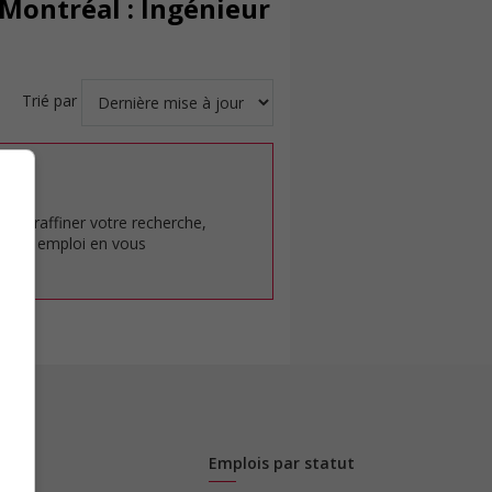
Montréal : Ingénieur
Trié par
at.
pour raffiner votre recherche,
rêt en emploi en vous
Emplois par statut