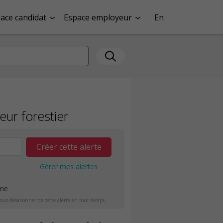
ace candidat
Espace employeur
En
eur forestier
Créer cette alerte
Gérer mes alertes
ine
ous désabonner de cette alerte en tout temps.