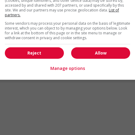
(cookies, unique identifiers, and other device data) may be stored by,
Arts et métiers de la mode
Automobile et transport
accessed by and shared with 207 partners, or used specifically by this
site. We and our partners may use precise geolocation data.
List of
Commerce / Offres de serv
partners.
Cadres supérieurs
diverses
Some vendors may process your personal data on the basis of legitimate
Comptabilité / Assurance
Construction / Manutention
interest, which you can object to by managing your options below. Look
for a link at the bottom of this page or in the site menu to manage or
Droit
Ingénierie / Sciences
withdraw consent in privacy and cookie settings.
Marketing / Communication
Ressources humaines
Reject
Allow
Tourisme / Hôtellerie
Santé
Services sociaux
Soutien administratif
Manage options
Technologies / médias numériques
Vente / Service à la clientèl