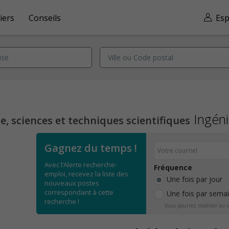
iers
Conseils
Esp
Ingéni
, sciences et techniques scientifiques
Gagnez du temps !
Avec l’Alerte recherche-
Fréquence
emploi, recevez la liste des
Une fois par jour
nouveaux postes
correspondant à cette
Une fois par sema
recherche !
Vous pourrez modifier ou v