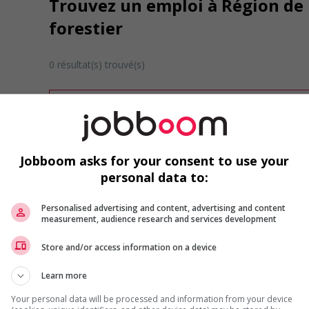
Trouvez un emploi à Région de 
forestier
0 résultat(s) trouvé(s)
Désolé, cette recherche n'a produit aucun résult
Veuillez faire une nouvelle recherche.
Vous pouvez en tout temps utiliser nos outils 
ou chercher un poste selon votre profil d'inté
Jobboom asks for your consent to use your
inscrivant
comme membre Jobboom.
personal data to:
Personalised advertising and content, advertising and content
measurement, audience research and services development
Store and/or access information on a device
Learn more
Emplois par secteur
Your personal data will be processed and information from your device