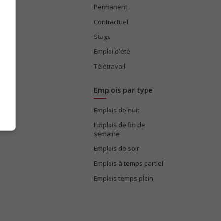
Permanent
ices
Contractuel
Stage
Emploi d'été
Télétravail
Emplois par type
Emplois de nuit
e
Emplois de fin de
semaine
Emplois de soir
Emplois à temps partiel
Emplois temps plein