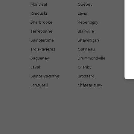
Montréal
Québec
Rimouski
Lévis
Sherbrooke
Repentigny
Terrebonne
Blainville
Saint-Jérôme
Shawinigan
Trois-Rivières
Gatineau
Saguenay
Drummondville
Laval
Granby
Saint-Hyacinthe
Brossard
Longueuil
Châteauguay