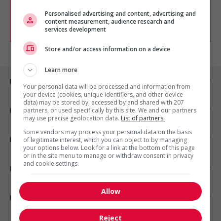
chercher un poste selon votre profil
d'intérêt en emploi en vous
inscrivant
Personalised advertising and content, advertising and
content measurement, audience research and
comme membre Jobboom.
services development
Store and/or access information on a device
Learn more
Emplois par ville
Your personal data will be processed and information from
your device (cookies, unique identifiers, and other device
data) may be stored by, accessed by and shared with 207
Emplois par secteur
partners, or used specifically by this site. We and our partners
may use precise geolocation data.
List of partners.
Some vendors may process your personal data on the basis
Emplois par statut
of legitimate interest, which you can object to by managing
your options below. Look for a link at the bottom of this page
or in the site menu to manage or withdraw consent in privacy
and cookie settings.
Emplois par type
Allow
Nos suggestions
Reject