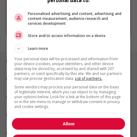
personal data to:
Vous pouvez en tout temps utiliser nos
outils pour raffiner votre recherche, ou
chercher un poste selon votre profil
Personalised advertising and content, advertising and
d'intérêt en emploi en vous
inscrivant
content measurement, audience research and
services development
comme membre Jobboom.
Store and/or access information on a device
Learn more
Your personal data will be processed and information from
Emplois par ville
your device (cookies, unique identifiers, and other device
data) may be stored by, accessed by and shared with 207
partners, or used specifically by this site. We and our partners
may use precise geolocation data.
List of partners.
Emplois par secteur
Some vendors may process your personal data on the basis
of legitimate interest, which you can object to by managing
Emplois par statut
your options below. Look for a link at the bottom of this page
or in the site menu to manage or withdraw consent in privacy
and cookie settings.
Emplois par type
Allow
Nos suggestions