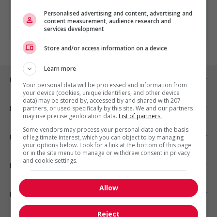
chercher un poste selon votre profil
d'intérêt en emploi en vous
inscrivant
Personalised advertising and content, advertising and
content measurement, audience research and
comme membre Jobboom.
services development
Store and/or access information on a device
Learn more
Emplois par ville
Your personal data will be processed and information from
your device (cookies, unique identifiers, and other device
data) may be stored by, accessed by and shared with 207
Emplois par secteur
partners, or used specifically by this site. We and our partners
may use precise geolocation data.
List of partners.
Some vendors may process your personal data on the basis
Emplois par statut
of legitimate interest, which you can object to by managing
your options below. Look for a link at the bottom of this page
or in the site menu to manage or withdraw consent in privacy
and cookie settings.
Emplois par type
Allow
Nos suggestions
Reject