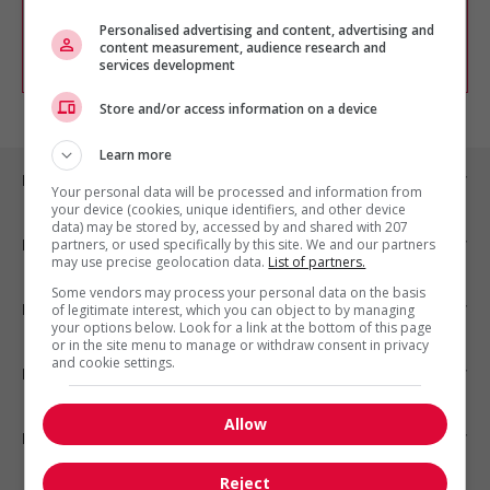
chercher un poste selon votre profil
d'intérêt en emploi en vous
inscrivant
Personalised advertising and content, advertising and
content measurement, audience research and
comme membre Jobboom.
services development
Store and/or access information on a device
Learn more
Emplois par ville
Your personal data will be processed and information from
your device (cookies, unique identifiers, and other device
data) may be stored by, accessed by and shared with 207
Emplois par secteur
partners, or used specifically by this site. We and our partners
may use precise geolocation data.
List of partners.
Some vendors may process your personal data on the basis
Emplois par statut
of legitimate interest, which you can object to by managing
your options below. Look for a link at the bottom of this page
or in the site menu to manage or withdraw consent in privacy
and cookie settings.
Emplois par type
Allow
Nos suggestions
Reject