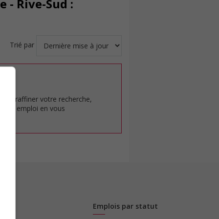
 - Rive-Sud :
Trié par
at.
pour raffiner votre recherche,
rêt en emploi en vous
Emplois par statut