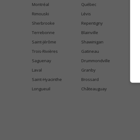
Montréal
Québec
Rimouski
Lévis
Sherbrooke
Repentigny
Terrebonne
Blainville
Saint-Jérôme
Shawinigan
Trois-Rivières
Gatineau
Saguenay
Drummondville
Laval
Granby
Saint-Hyacinthe
Brossard
Longueuil
Châteauguay