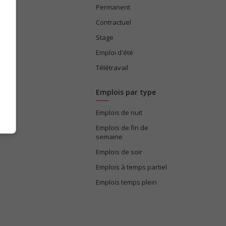
Permanent
ices
Contractuel
Stage
Emploi d'été
Télétravail
Emplois par type
Emplois de nuit
e
Emplois de fin de
semaine
Emplois de soir
Emplois à temps partiel
Emplois temps plein