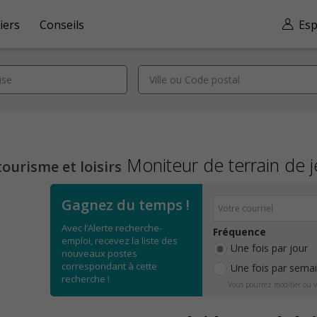
iers
Conseils
Esp
Moniteur de terrain de 
tourisme et loisirs
Gagnez du temps !
Avec l’Alerte recherche-
Fréquence
emploi, recevez la liste des
Une fois par jour
nouveaux postes
correspondant à cette
Une fois par sema
recherche !
Vous pourrez modifier ou v