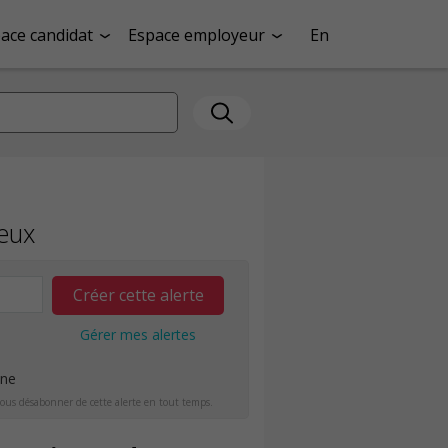
ace candidat
Espace employeur
En
jeux
Créer cette alerte
Gérer mes alertes
ine
ous désabonner de cette alerte en tout temps.