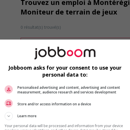
Trouvez un emploi à Montérégie
Moniteur de terrain de jeux
0 résultat(s) trouvé(s)
Désolé, cette recherche n'a produit aucun résult
Veuillez faire une nouvelle recherche.
Vous pouvez en tout temps utiliser nos outils 
ou chercher un poste selon votre profil d'inté
Jobboom asks for your consent to use your
inscrivant
comme membre Jobboom.
personal data to:
Personalised advertising and content, advertising and content
measurement, audience research and services development
Store and/or access information on a device
Learn more
Emplois par secteur
Your personal data will be processed and information from your device