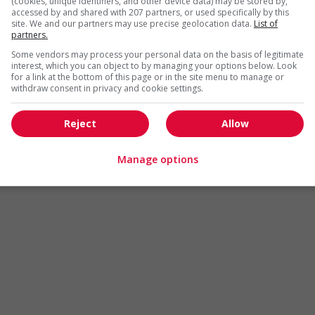
(cookies, unique identifiers, and other device data) may be stored by,
Arts et métiers de la mode
Automobile et transport
accessed by and shared with 207 partners, or used specifically by this
site. We and our partners may use precise geolocation data.
List of
Commerce / Offres de serv
partners.
Cadres supérieurs
diverses
Some vendors may process your personal data on the basis of legitimate
Comptabilité / Assurance
Construction / Manutention
interest, which you can object to by managing your options below. Look
for a link at the bottom of this page or in the site menu to manage or
Droit
Ingénierie / Sciences
withdraw consent in privacy and cookie settings.
Marketing / Communication
Ressources humaines
Reject
Allow
Tourisme / Hôtellerie
Santé
Services sociaux
Soutien administratif
Manage options
Technologies / médias numériques
Vente / Service à la clientèl