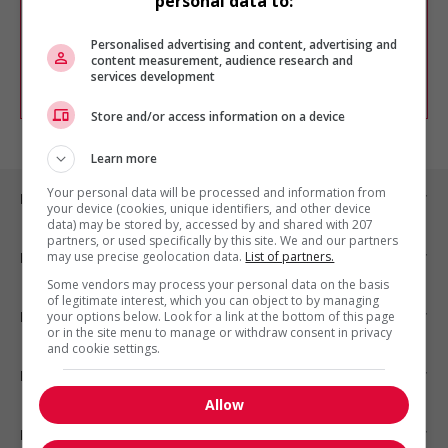
personal data to:
Vous pouvez en tout temps utiliser nos
outils pour raffiner votre recherche, ou
chercher un poste selon votre profil
Personalised advertising and content, advertising and
d'intérêt en emploi en vous
inscrivant
content measurement, audience research and
services development
comme membre Jobboom.
Store and/or access information on a device
Learn more
Your personal data will be processed and information from
Emplois par ville
your device (cookies, unique identifiers, and other device
data) may be stored by, accessed by and shared with 207
partners, or used specifically by this site. We and our partners
may use precise geolocation data.
List of partners.
Emplois par secteur
Some vendors may process your personal data on the basis
of legitimate interest, which you can object to by managing
Emplois par statut
your options below. Look for a link at the bottom of this page
or in the site menu to manage or withdraw consent in privacy
and cookie settings.
Emplois par type
Allow
Nos suggestions