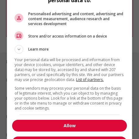
personal data to:
Vous pouvez en tout temps utiliser nos
outils pour raffiner votre recherche, ou
chercher un poste selon votre profil
Personalised advertising and content, advertising and
d'intérêt en emploi en vous
inscrivant
content measurement, audience research and
services development
comme membre Jobboom.
Store and/or access information on a device
Learn more
Your personal data will be processed and information from
Emplois par ville
your device (cookies, unique identifiers, and other device
data) may be stored by, accessed by and shared with 207
partners, or used specifically by this site. We and our partners
may use precise geolocation data.
List of partners.
Emplois par secteur
Some vendors may process your personal data on the basis
of legitimate interest, which you can object to by managing
Emplois par statut
your options below. Look for a link at the bottom of this page
or in the site menu to manage or withdraw consent in privacy
and cookie settings.
Emplois par type
Allow
Nos suggestions