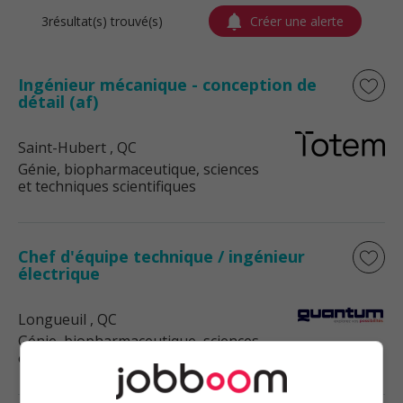
3résultat(s) trouvé(s)
Créer une alerte
Ingénieur mécanique - conception de
détail (af)
Saint-Hubert
, QC
Génie, biopharmaceutique, sciences
et techniques scientifiques
Chef d'équipe technique / ingénieur
électrique
Longueuil
, QC
Génie, biopharmaceutique, sciences
et techniques scientifiques