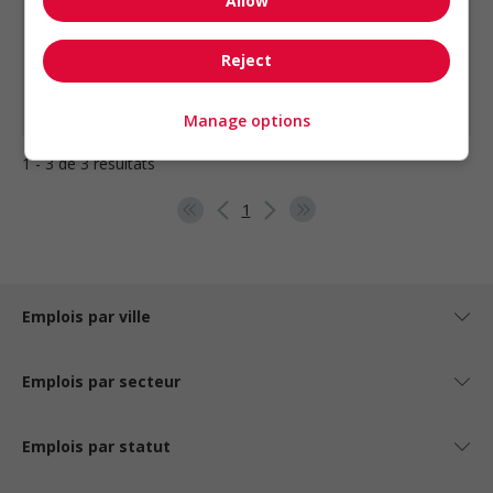
Allow
Ingénieur - génie civil (conception)
Ingénieur chargé de projets génie civil
Reject
Ingénieur chargé de projets - génie civil
Ingénieur chargé de projets-surveillant de...
Manage options
1 - 3 de 3 résultats
1
Emplois par ville
Emplois par secteur
Emplois par statut