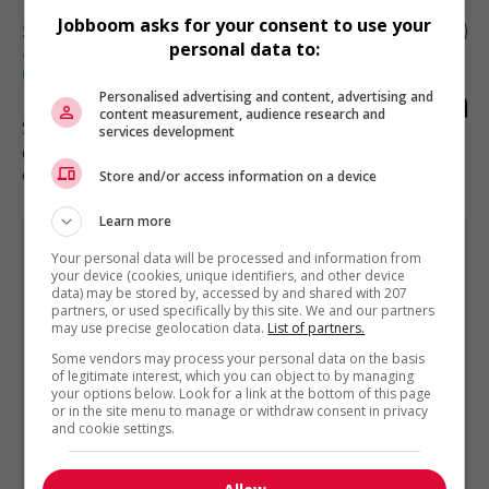
Jobboom asks for your consent to use your
Spécialiste / ingénieur.e senior en
personal data to:
automatisation et conception électrique
(af)
Personalised advertising and content, advertising and
content measurement, audience research and
Saint-Hubert
, QC
services development
Génie, biopharmaceutique, sciences
et techniques scientifiques
Store and/or access information on a device
Learn more
Your personal data will be processed and information from
your device (cookies, unique identifiers, and other device
data) may be stored by, accessed by and shared with 207
partners, or used specifically by this site. We and our partners
GÉNIE, BIOPHARMACEUTIQUE, SCIENCES ET TECHNIQUES
may use precise geolocation data.
List of partners.
SCIENTIFIQUES
Some vendors may process your personal data on the basis
EST PRÉSENTÉ PAR
of legitimate interest, which you can object to by managing
TEHORA
Québec, Québec
your options below. Look for a link at the bottom of this page
or in the site menu to manage or withdraw consent in privacy
Autres offres de l'entreprise
and cookie settings.
Ingénieur - génie civil (conception)
Ingénieur chargé de projets - génie civil