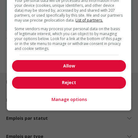
Your personal data will be processed and information from
your device (cookies, unique identifiers, and other device
Adjoint juridique | fiscalité d’entreprise
data) may be stored by, accessed by and shared with 207
Technicien documentaire, recherche juridique,...
partners, or used specifically by this site. We and our partners
Technicien juridique corporatif | cabinet régional
may use precise geolocation data.
List of partners.
Some vendors may process your personal data on the basis
of legitimate interest, which you can object to by managing
1 - 1 de 1 résultats
your options below. Look for a link at the bottom of this page
or in the site menu to manage or withdraw consent in privacy
and cookie settings.
1
Allow
Emplois par ville
Reject
Manage options
Emplois par secteur
Emplois par statut
Emplois par type