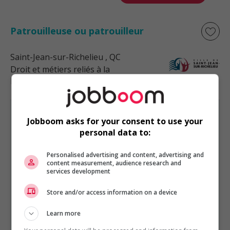
Patrouilleuse ou patrouilleur
Saint-Jean-sur-Richelieu
, QC
Droit et métiers reliés à la
protection du public
Jobboom asks for your consent to use your
personal data to:
DROIT ET MÉTIERS RELIÉS À LA PROTECTION DU PUBLIC
Personalised advertising and content, advertising and
EST PRÉSENTÉ PAR
content measurement, audience research and
Groupe Montpetit
Montréal, Québec
services development
Autres offres de l'entreprise
Store and/or access information on a device
Bibliothécaire recherchiste en droit – hybride !
Learn more
Bibliothécaire – spécialiste de l'information en...
Adjoint juridique | enquête en milieu de travail