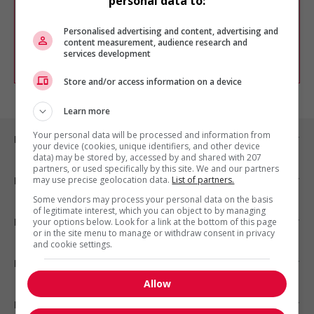
personal data to:
Vous pouvez en tout temps utiliser nos
outils pour raffiner votre recherche, ou
chercher un poste selon votre profil
Personalised advertising and content, advertising and
d'intérêt en emploi en vous
inscrivant
content measurement, audience research and
services development
comme membre Jobboom.
Store and/or access information on a device
Learn more
Your personal data will be processed and information from
Emplois par ville
your device (cookies, unique identifiers, and other device
data) may be stored by, accessed by and shared with 207
partners, or used specifically by this site. We and our partners
may use precise geolocation data.
List of partners.
Emplois par secteur
Some vendors may process your personal data on the basis
of legitimate interest, which you can object to by managing
Emplois par statut
your options below. Look for a link at the bottom of this page
or in the site menu to manage or withdraw consent in privacy
and cookie settings.
Emplois par type
Allow
Nos suggestions