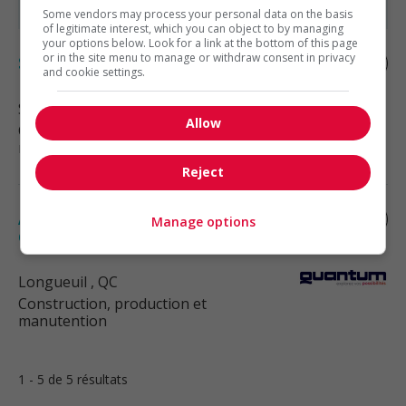
Some vendors may process your personal data on the basis
of legitimate interest, which you can object to by managing
your options below. Look for a link at the bottom of this page
or in the site menu to manage or withdraw consent in privacy
Soudeur-monteur
and cookie settings.
Sorel-Tracy
, QC
Allow
Construction, production et
manutention
Reject
Assembleur(euse) soudeur(euse) – quart
Manage options
de jour, postes permanents (rive-sud)
Longueuil
, QC
Construction, production et
manutention
1 - 5 de 5 résultats