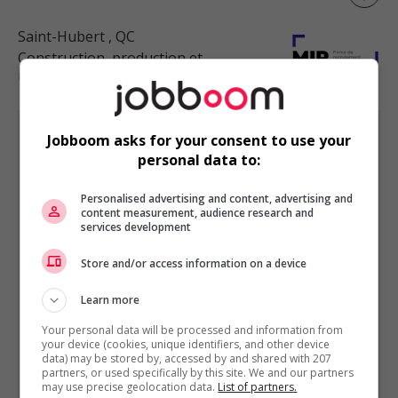
Saint-Hubert
, QC
Construction, production et
manutention
Jobboom asks for your consent to use your
personal data to:
Personalised advertising and content, advertising and
CONSTRUCTION, PRODUCTION ET MANUTENTION
content measurement, audience research and
EST PRÉSENTÉ PAR
Excel Personnel inc.
services development
Montréal, Québec
Autres offres de l'entreprise
Store and/or access information on a device
Aide-opérateur cnc
Learn more
Cariste/ raymond reach
Préparateur de commandes
Your personal data will be processed and information from
your device (cookies, unique identifiers, and other device
Journalier/assembleur
data) may be stored by, accessed by and shared with 207
partners, or used specifically by this site. We and our partners
Cariste/manutentionnaire
may use precise geolocation data.
List of partners.
Cariste