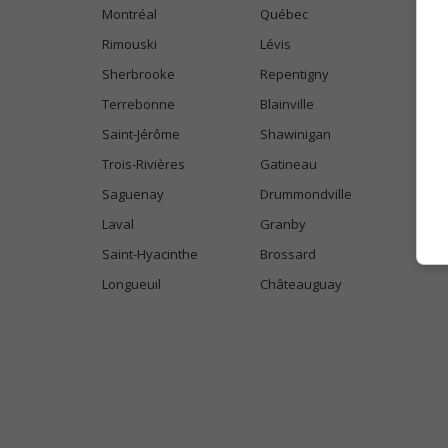
Montréal
Québec
Rimouski
Lévis
Sherbrooke
Repentigny
Terrebonne
Blainville
Saint-Jérôme
Shawinigan
Trois-Rivières
Gatineau
Saguenay
Drummondville
Laval
Granby
Saint-Hyacinthe
Brossard
Longueuil
Châteauguay