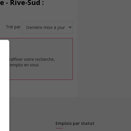
 - Rive-Sud :
Trié par
at.
pour raffiner votre recherche,
rêt en emploi en vous
Emplois par statut