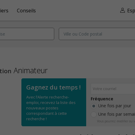
iers
Conseils
Esp
Animateur
tion
Gagnez du temps !
Avec l’Alerte recherche-
Fréquence
emploi, recevez la liste des
Une fois par jour
nouveaux postes
correspondant à cette
Une fois par sema
recherche !
Vous pourrez modifier ou v