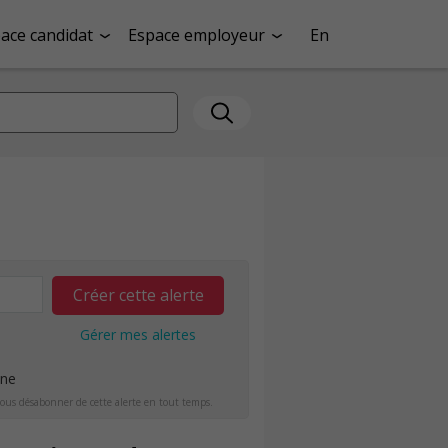
ace candidat
Espace employeur
En
Créer cette alerte
Gérer mes alertes
ine
ous désabonner de cette alerte en tout temps.