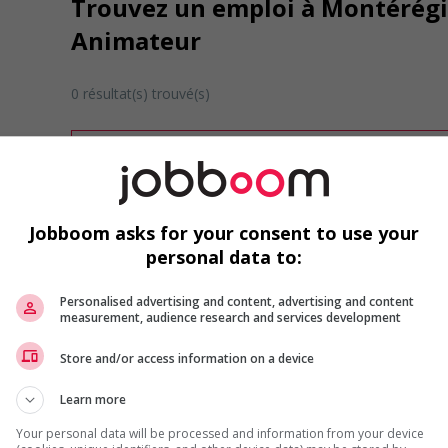
Trouvez un emploi à Montérégie
Animateur
0 résultat(s) trouvé(s)
Désolé, cette recherche n'a produit aucun résult
Veuillez faire une nouvelle recherche.
Vous pouvez en tout temps utiliser nos outils 
ou chercher un poste selon votre profil d'inté
Jobboom asks for your consent to use your
inscrivant
comme membre Jobboom.
personal data to:
Personalised advertising and content, advertising and content
measurement, audience research and services development
Store and/or access information on a device
Learn more
Emplois par secteur
Your personal data will be processed and information from your device