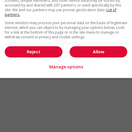
(cookies, unique identifiers, and other device data) may be stored by,
Arts et métiers de la mode
Automobile et transport
accessed by and shared with 207 partners, or used specifically by this
site. We and our partners may use precise geolocation data.
List of
Commerce / Offres de serv
partners.
Cadres supérieurs
diverses
Some vendors may process your personal data on the basis of legitimate
Comptabilité / Assurance
Construction / Manutention
interest, which you can object to by managing your options below. Look
for a link at the bottom of this page or in the site menu to manage or
Droit
Ingénierie / Sciences
withdraw consent in privacy and cookie settings.
Marketing / Communication
Ressources humaines
Reject
Allow
Tourisme / Hôtellerie
Santé
Services sociaux
Soutien administratif
Manage options
Technologies / médias numériques
Vente / Service à la clientèl