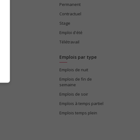
Permanent
ices
Contractuel
Stage
Emploi d'été
Télétravail
Emplois par type
Emplois de nuit
e
Emplois de fin de
semaine
Emplois de soir
Emplois à temps partiel
Emplois temps plein