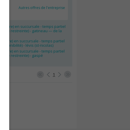
Autres offres de l'entreprise
ler (ère) en succursale - temps partiel
ibilité restreinte) - gatineau — de la
ler(ère) en succursale - temps partiel
disponibilité) - lévis (st-nicolas)
ler(ère) en succursale - temps partiel
ibilité restreinte) - gaspé
1