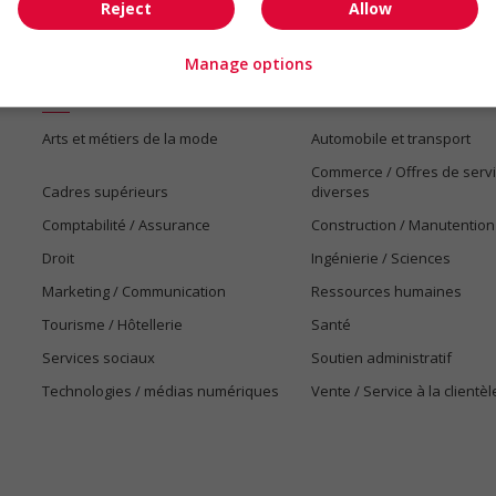
Reject
Allow
Manage options
Emplois par secteur
Arts et métiers de la mode
Automobile et transport
Commerce / Offres de serv
Cadres supérieurs
diverses
Comptabilité / Assurance
Construction / Manutention
Droit
Ingénierie / Sciences
Marketing / Communication
Ressources humaines
Tourisme / Hôtellerie
Santé
Services sociaux
Soutien administratif
Technologies / médias numériques
Vente / Service à la clientèl