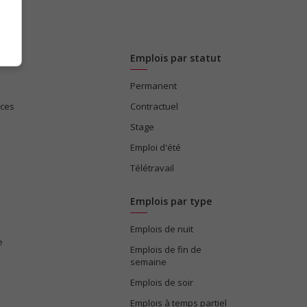
Emplois par statut
Permanent
ices
Contractuel
Stage
Emploi d'été
Télétravail
Emplois par type
Emplois de nuit
e
Emplois de fin de
semaine
Emplois de soir
Emplois à temps partiel