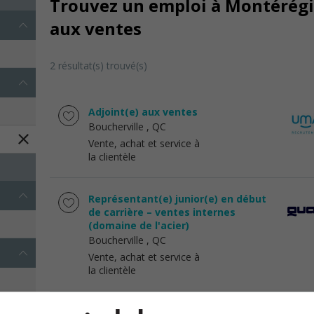
Trouvez un emploi à Montérégie
aux ventes
2 résultat(s) trouvé(s)
Adjoint(e) aux ventes
Boucherville
, QC
Vente, achat et service à
la clientèle
Représentant(e) junior(e) en début
de carrière – ventes internes
(domaine de l'acier)
Boucherville
, QC
Vente, achat et service à
la clientèle