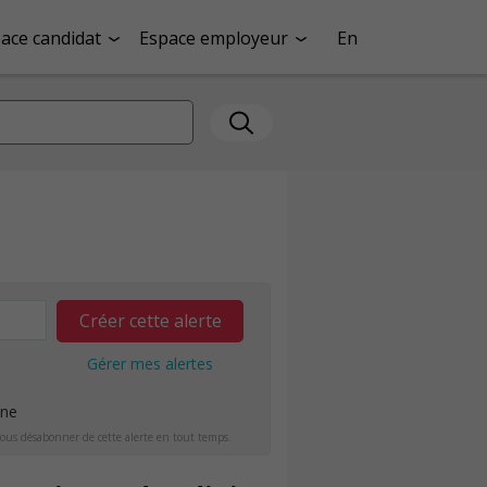
ace candidat
Espace employeur
En
Créer cette alerte
Gérer mes alertes
ine
ous désabonner de cette alerte en tout temps.