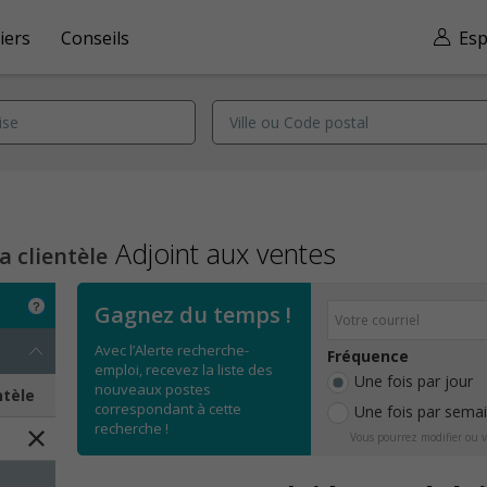
iers
Conseils
Esp
Adjoint aux ventes
a clientèle
Gagnez du temps !
Avec l’Alerte recherche-
Fréquence
emploi, recevez la liste des
Une fois par jour
nouveaux postes
ntèle
correspondant à cette
Une fois par sema
recherche !
Vous pourrez modifier ou v