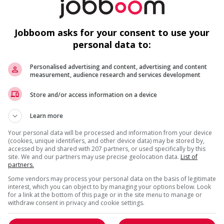
VENTE, ACHAT ET SERVICE À LA CLIENTÈLE
EST PRÉSENTÉ PAR
Société Québécoise Du Cannabis
(SQDC)
Montréal, Québec
Jobboom asks for your consent to use your
personal data to:
Conseiller(ère) en succursale - temps partiel (
Conseil
pleine disponibilité) - delson (2)
(dispon
gappe
Conseiller(ère) en succursale - temps partiel
Personalised advertising and content, advertising and content
(disponibilité restreinte) - vaudreuil-dorion
Conseil
measurement, audience research and services development
(pleine 
Conseiller (ère) en succursale - temps partiel
(pleine disponibilité) - mascouche
Conseil
Store and/or access information on a device
(dispon
Learn more
1 - 2 de 2 résultats
Your personal data will be processed and information from your device
(cookies, unique identifiers, and other device data) may be stored by,
accessed by and shared with 207 partners, or used specifically by this
site. We and our partners may use precise geolocation data.
List of
partners.
Some vendors may process your personal data on the basis of legitimate
interest, which you can object to by managing your options below. Look
for a link at the bottom of this page or in the site menu to manage or
withdraw consent in privacy and cookie settings.