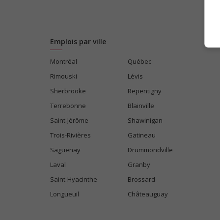
Emplois par ville
Montréal
Québec
Rimouski
Lévis
Sherbrooke
Repentigny
Terrebonne
Blainville
Saint-Jérôme
Shawinigan
Trois-Rivières
Gatineau
Saguenay
Drummondville
Laval
Granby
Saint-Hyacinthe
Brossard
Longueuil
Châteauguay