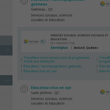
gatineau
Gatineau
, QC
Services sociaux, sciences
sociales et éducation
SERVICES SOCIAUX, SCIENCES SOCIALES ET
ÉDUCATION
EST PRÉSENTÉ PAR
Servirplus
Beloeil, Québec
Travailleur.euse social.e pour le programme
Travail
d'aide aux employés
progra
Éducateur / accompagnateur, gatineau
Éducate
Éducateur.trice en cpe
Aide-éd
Éducateur.trice en cpe
Saint-Jérôme
, QC
Services sociaux, sciences
sociales et éducation