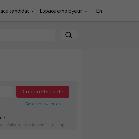
ace candidat
Espace employeur
En
Créer cette alerte
Gérer mes alertes
ine
ous désabonner de cette alerte en tout temps.