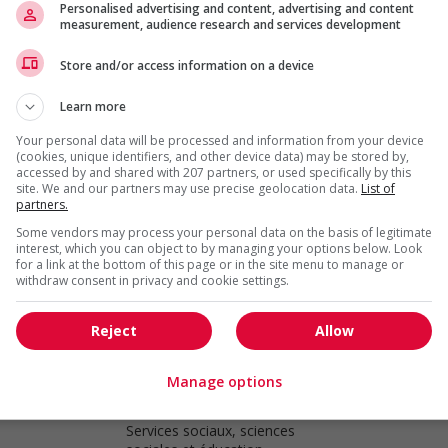
Personalised advertising and content, advertising and content
Salaberry-de-Valleyfield
, QC
measurement, audience research and services development
Services sociaux, sciences
sociales et éducation
Store and/or access information on a device
Learn more
Éducateur / éducatrice, salaberry-
de-valleyfield
Your personal data will be processed and information from your device
(cookies, unique identifiers, and other device data) may be stored by,
Salaberry-de-Valleyfield
, QC
accessed by and shared with 207 partners, or used specifically by this
Services sociaux, sciences
site. We and our partners may use precise geolocation data.
List of
sociales et éducation
partners.
Some vendors may process your personal data on the basis of legitimate
interest, which you can object to by managing your options below. Look
Psychologue ou psychothérapeute
for a link at the bottom of this page or in the site menu to manage or
withdraw consent in privacy and cookie settings.
Rosemère
, QC
Services sociaux, sciences
sociales et éducation
Reject
Allow
Manage options
Orthopédagogue
Rosemère
, QC
Services sociaux, sciences