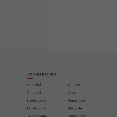
Emplois par ville
Montréal
Québec
Rimouski
Lévis
Sherbrooke
Repentigny
Terrebonne
Blainville
Saint-Jérôme
Shawinigan