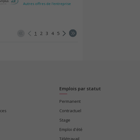
Autres offres de l'entreprise
1
2
3
4
5
Emplois par statut
Permanent
ices
Contractuel
Stage
Emploi d'été
Télétravail