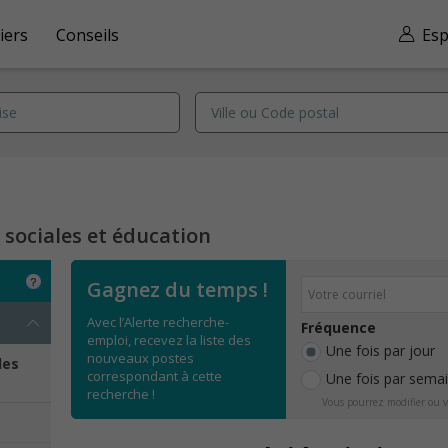
iers
Conseils
Esp
s sociales et éducation
Gagnez du temps !
Avec l’Alerte recherche-
Fréquence
emploi, recevez la liste des
Une fois par jour
nouveaux postes
les
correspondant à cette
Une fois par sema
recherche !
Vous pourrez modifier ou v