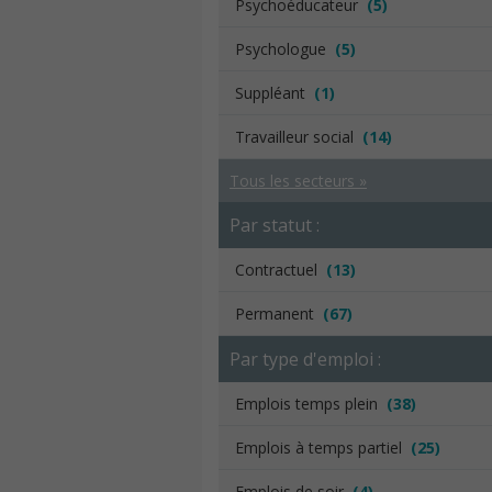
Psychoéducateur
(5)
Psychologue
(5)
Suppléant
(1)
Travailleur social
(14)
Tous les secteurs »
Par statut :
Contractuel
(13)
Permanent
(67)
Par type d'emploi :
Emplois temps plein
(38)
Emplois à temps partiel
(25)
Emplois de soir
(4)