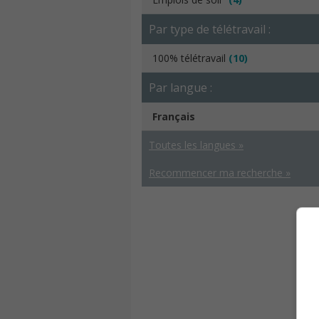
Par type de télétravail :
100% télétravail
(10)
Par langue :
Français
Toutes les langues »
Recommencer ma recherche »