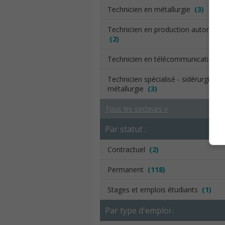
Technicien en métallurgie
(3)
Technicien en production automati
(2)
Technicien en télécommunications
Technicien spécialisé - sidérurgie,
métallurgie
(3)
Tous les secteurs »
Par statut :
Contractuel
(2)
Permanent
(118)
Stages et emplois étudiants
(1)
Par type d'emploi :