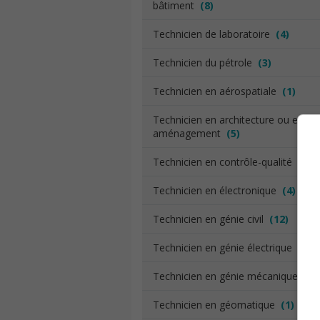
bâtiment
(8)
Technicien de laboratoire
(4)
Technicien du pétrole
(3)
Technicien en aérospatiale
(1)
Technicien en architecture ou en
aménagement
(5)
Technicien en contrôle-qualité
(18)
Technicien en électronique
(4)
Technicien en génie civil
(12)
Technicien en génie électrique
(9)
Technicien en génie mécanique
(12
Technicien en géomatique
(1)