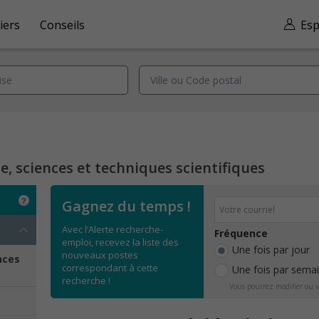
iers
Conseils
Esp
, sciences et techniques scientifiques
Gagnez du temps !
Avec l’Alerte recherche-
Fréquence
emploi, recevez la liste des
Une fois par jour
nouveaux postes
nces
correspondant à cette
Une fois par sema
recherche !
Vous pourrez modifier ou v