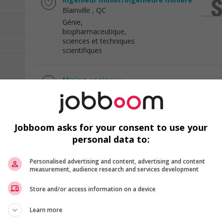
Blainville
, QC
Génie,
biopharmaceutique,
sciences et techniques
scientifiques
Mining engineer
Blainville
, QC
Génie,
biopharmaceutique,
sciences et techniques
Jobboom asks for your consent to use your
scientifiques
personal data to:
Ingénieur en avionique / avionics
Personalised advertising and content, advertising and content
measurement, audience research and services development
engineer
Blainville
, QC
Store and/or access information on a device
)
Génie,
biopharmaceutique,
Learn more
sciences et techniques
scientifiques