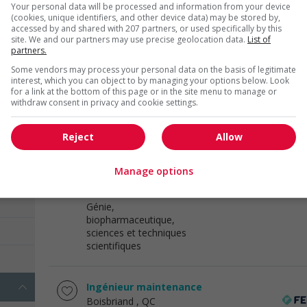
Your personal data will be processed and information from your device
(cookies, unique identifiers, and other device data) may be stored by,
accessed by and shared with 207 partners, or used specifically by this
Préventionniste / coordonnateur sst
site. We and our partners may use precise geolocation data.
List of
sée
partners.
industriel
Saint-Eustache
, QC
Some vendors may process your personal data on the basis of legitimate
(3)
interest, which you can object to by managing your options below. Look
Génie,
for a link at the bottom of this page or in the site menu to manage or
biopharmaceutique,
withdraw consent in privacy and cookie settings.
sciences et techniques
scientifiques
Reject
Allow
Coordonnateur en qualité - domaine
Manage options
manufacturier !
Boisbriand
, QC
Génie,
biopharmaceutique,
sciences et techniques
scientifiques
Ingénieur maintenance
Boisbriand
, QC