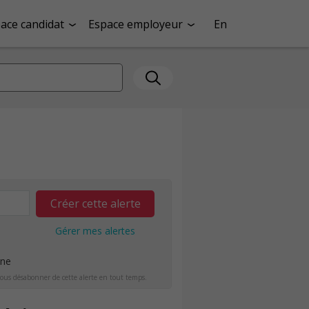
ace candidat
Espace employeur
En
Créer cette alerte
Gérer mes alertes
ine
ous désabonner de cette alerte en tout temps.