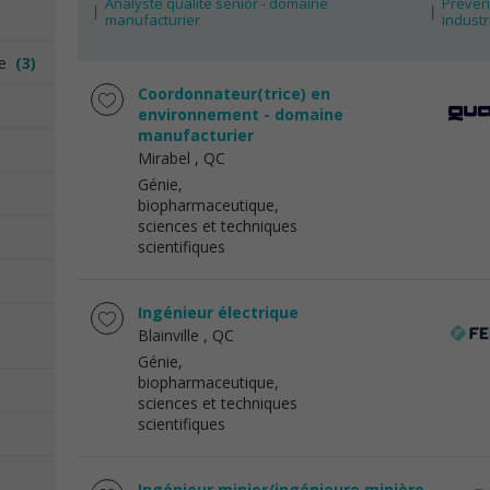
Analyste qualité sénior - domaine
Préven
manufacturier
industr
ée
(3)
Coordonnateur(trice) en
environnement - domaine
manufacturier
Mirabel
, QC
Génie,
biopharmaceutique,
sciences et techniques
scientifiques
Ingénieur électrique
Blainville
, QC
Génie,
biopharmaceutique,
sciences et techniques
scientifiques
Ingénieur minier/ingénieure minière