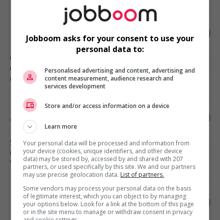
Directeur général
Jobboom asks for your consent to use your
personal data to:
Chilliwack
, BC
(26 km)
Personalised advertising and content, advertising and
Cadres supérieurs / Haute direction
content measurement, audience research and
services development
Store and/or access information on a device
Associe, ventes et service a la clientele
Learn more
Surrey
, BC
Your personal data will be processed and information from
your device (cookies, unique identifiers, and other device
(33 km)
data) may be stored by, accessed by and shared with 207
Vente, achat et service à la clientèle
partners, or used specifically by this site. We and our partners
may use precise geolocation data.
List of partners.
Some vendors may process your personal data on the basis
of legitimate interest, which you can object to by managing
Representant des ventes internes
your options below. Look for a link at the bottom of this page
or in the site menu to manage or withdraw consent in privacy
and cookie settings.