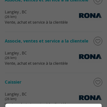
Langley
, BC
(26 km)
Vente, achat et service à la clientèle
Associe, ventes et service a la clientele
Langley
, BC
(26 km)
Vente, achat et service à la clientèle
Caissier
Langley
, BC
(26 km)
Vente, achat et service à la clientèle