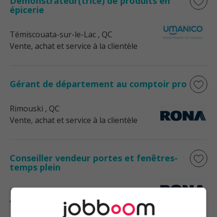
Démonstrateur(trice) de produits en
épicerie
Témiscouata-sur-le-Lac
, QC
Vente, achat et service à la clientèle
Gérant de département au comptoir pro
Rimouski
, QC
Vente, achat et service à la clientèle
Conseiller vendeur portes et fenêtres-
temps plein
Rimouski
, QC
Vente, achat et service à la clientèle