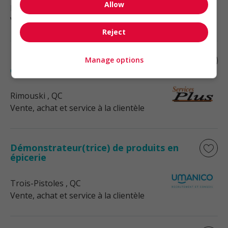
Allow
Rimouski
, QC
Vente, achat et service à la clientèle
Reject
Représentant(e) des ventes au magasin
Manage options
cogeco à rimouski
Rimouski
, QC
Vente, achat et service à la clientèle
Démonstrateur(trice) de produits en
épicerie
Trois-Pistoles
, QC
Vente, achat et service à la clientèle