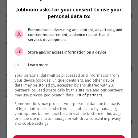
Jobboom asks for your consent to use your
Conseiller spécialisé aux
personal data to:
électroménagers occ.
Personalised advertising and content, advertising and
content measurement, audience research and
Rimouski
, QC
services development
Vente, achat et service à la clientèle
Store and/or access information on a device
Learn more
Démonstrateur(trice) de produits en
épicerie
Your personal data will be processed and information from
your device (cookies, unique identifiers, and other device
data) may be stored by, accessed by and shared with 207
Rimouski
, QC
partners, or used specifically by this site. We and our partners
may use precise geolocation data.
List of partners.
Vente, achat et service à la clientèle
Some vendors may process your personal data on the basis
of legitimate interest, which you can object to by managing
your options below. Look for a link at the bottom of this page
or in the site menu to manage or withdraw consent in privacy
Représentant(e) des ventes au magasin
and cookie settings.
cogeco à rimouski