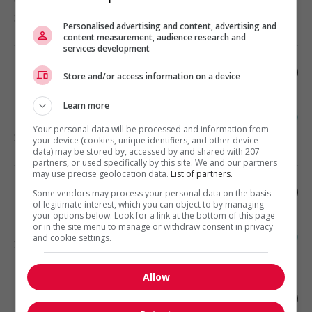
Gaspé
, QC
Santé
Personalised advertising and content, advertising and
content measurement, audience research and
services development
Infirmier.ère vaccination antigrippale
Store and/or access information on a device
rimouski
Learn more
Rimouski
, QC
Your personal data will be processed and information from
Santé
your device (cookies, unique identifiers, and other device
data) may be stored by, accessed by and shared with 207
partners, or used specifically by this site. We and our partners
may use precise geolocation data.
List of partners.
Dépistage biométrique en entreprise
Some vendors may process your personal data on the basis
of legitimate interest, which you can object to by managing
your options below. Look for a link at the bottom of this page
Rimouski
, QC
or in the site menu to manage or withdraw consent in privacy
and cookie settings.
Santé
Allow
Préposé aux résidents