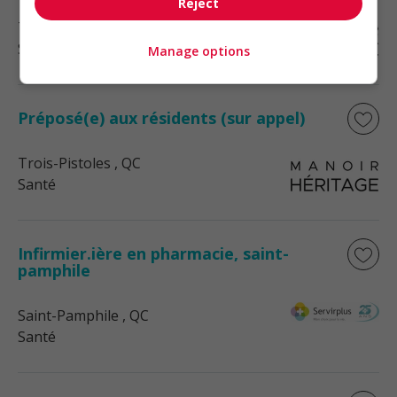
Reject
Trois-Pistoles
, QC
Santé
Manage options
Préposé(e) aux résidents (sur appel)
Trois-Pistoles
, QC
Santé
Infirmier.ière en pharmacie, saint-
pamphile
Saint-Pamphile
, QC
Santé