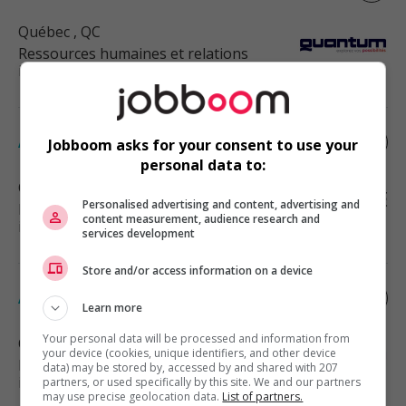
Québec
, QC
Ressources humaines et relations
industrielles
Agent(e) de relations humaines
Jobboom asks for your consent to use your
personal data to:
Québec
, QC
Personalised advertising and content, advertising and
Ressources humaines et relations
content measurement, audience research and
industrielles
services development
Store and/or access information on a device
Agent(e) de relations humaines
Learn more
Your personal data will be processed and information from
Québec
, QC
your device (cookies, unique identifiers, and other device
Ressources humaines et relations
data) may be stored by, accessed by and shared with 207
industrielles
partners, or used specifically by this site. We and our partners
may use precise geolocation data.
List of partners.