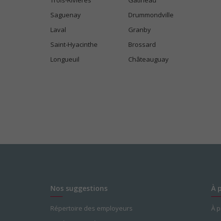
Trois-Rivières
Gatineau
Saguenay
Drummondville
Laval
Granby
Saint-Hyacinthe
Brossard
Longueuil
Châteauguay
Nos suggestions
À 
Répertoire des employeurs
À 