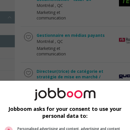
Montréal
, QC
Marketing et
communication
Gestionnaire en médias payants
Montréal
, QC
Marketing et
communication
Directeur(trice) de catégorie et
stratégie de mise en marché /
director, category and...
Montréal
, QC
Marketing et
communication
Jobboom asks for your consent to use your
personal data to:
Directeur(trice) en marketing
Montréal
, QC
Personalised advertising and content, advertising and content