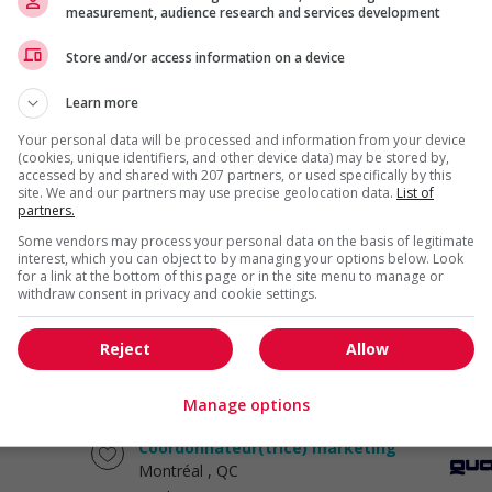
Marketing et
measurement, audience research and services development
communication
Store and/or access information on a device
Vice-présidente, croissance et
Learn more
marketing de marque / vice-
president, growth & brand
Your personal data will be processed and information from your device
marketing
(cookies, unique identifiers, and other device data) may be stored by,
accessed by and shared with 207 partners, or used specifically by this
Montréal
, QC
site. We and our partners may use precise geolocation data.
List of
Marketing et
partners.
communication
Some vendors may process your personal data on the basis of legitimate
interest, which you can object to by managing your options below. Look
for a link at the bottom of this page or in the site menu to manage or
Directeur du marketing de détail /
withdraw consent in privacy and cookie settings.
retail marketing director
Montréal
, QC
Reject
Allow
Marketing et
communication
Manage options
Coordonnateur(trice) marketing
Montréal
, QC