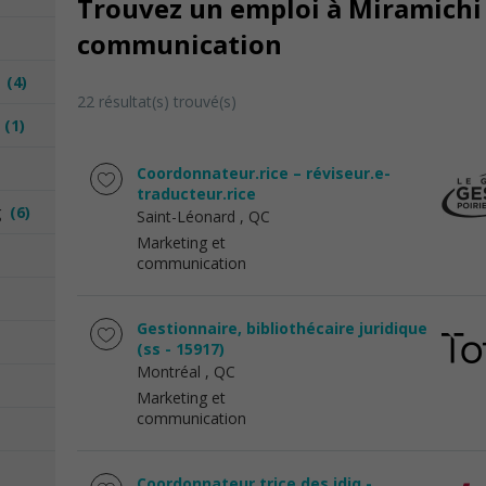
Trouvez un emploi à Miramichi 
communication
n
(4)
22 résultat(s) trouvé(s)
n
(1)
Coordonnateur.rice – réviseur.e-
traducteur.rice
ng
(6)
Saint-Léonard
, QC
Marketing et
communication
Gestionnaire, bibliothécaire juridique
(ss - 15917)
Montréal
, QC
Marketing et
communication
Coordonnateur.trice des jdiq -