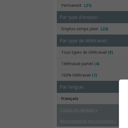
Permanent
(21)
Par type d'emploi :
Emplois temps plein
(22)
Par type de télétravail :
Tous types de télétravail
(5)
Télétravail partiel
(4)
100% télétravail
(1)
Par langue :
Français
Toutes les langues »
Recommencer ma recherche »