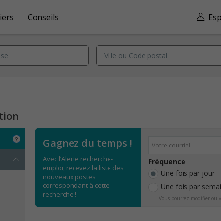
iers
Conseils
Esp
tion
Gagnez du temps !
Avec l’Alerte recherche-
Fréquence
emploi, recevez la liste des
Une fois par jour
nouveaux postes
correspondant à cette
Une fois par sema
recherche !
Vous pourrez modifier ou v