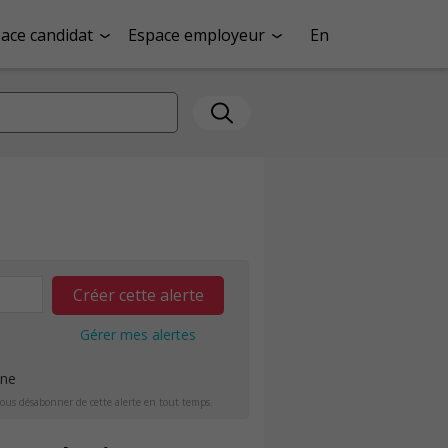
ace candidat
Espace employeur
En
Créer cette alerte
Gérer mes alertes
ine
ous désabonner de cette alerte en tout temps.