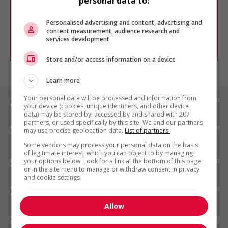
personal data to:
Vous pouvez en tout temps utiliser nos
outils pour raffiner votre recherche, ou
chercher un poste selon votre profil
Personalised advertising and content, advertising and
d'intérêt en emploi en vous
inscrivant
content measurement, audience research and
services development
comme membre Jobboom.
Store and/or access information on a device
Learn more
Your personal data will be processed and information from
Emplois par ville
your device (cookies, unique identifiers, and other device
data) may be stored by, accessed by and shared with 207
partners, or used specifically by this site. We and our partners
may use precise geolocation data.
List of partners.
Emplois par secteur
Some vendors may process your personal data on the basis
of legitimate interest, which you can object to by managing
Emplois par statut
your options below. Look for a link at the bottom of this page
or in the site menu to manage or withdraw consent in privacy
and cookie settings.
Emplois par type
Allow
Nos suggestions