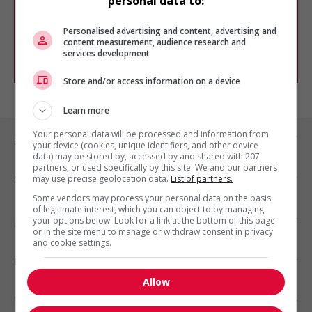
personal data to:
Vous pouvez en tout temps utiliser nos
outils pour raffiner votre recherche, ou
chercher un poste selon votre profil
Personalised advertising and content, advertising and
d'intérêt en emploi en vous
inscrivant
content measurement, audience research and
services development
comme membre Jobboom.
Store and/or access information on a device
Learn more
Your personal data will be processed and information from
Emplois par ville
your device (cookies, unique identifiers, and other device
data) may be stored by, accessed by and shared with 207
partners, or used specifically by this site. We and our partners
may use precise geolocation data.
List of partners.
Emplois par secteur
Some vendors may process your personal data on the basis
of legitimate interest, which you can object to by managing
Emplois par statut
your options below. Look for a link at the bottom of this page
or in the site menu to manage or withdraw consent in privacy
and cookie settings.
Emplois par type
Allow
Nos suggestions