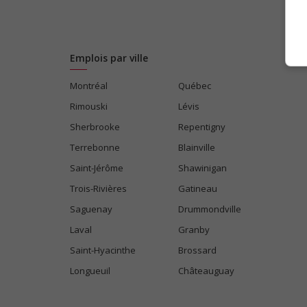
Emplois par ville
Montréal
Québec
Rimouski
Lévis
Sherbrooke
Repentigny
Terrebonne
Blainville
Saint-Jérôme
Shawinigan
Trois-Rivières
Gatineau
Saguenay
Drummondville
Laval
Granby
Saint-Hyacinthe
Brossard
Longueuil
Châteauguay