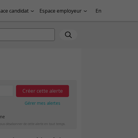
ace candidat
Espace employeur
En
Créer cette alerte
Gérer mes alertes
ine
ous désabonner de cette alerte en tout temps.