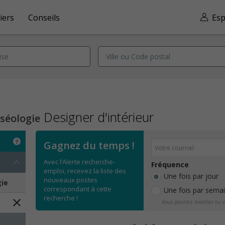
iers
Conseils
Esp
Designer d'intérieur
séologie
Gagnez du temps !
Avec l’Alerte recherche-
Fréquence
emploi, recevez la liste des
Une fois par jour
nouveaux postes
gie
correspondant à cette
Une fois par sema
recherche !
Vous pourrez modifier ou v