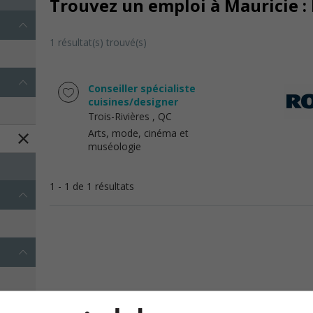
Trouvez un emploi à Mauricie : 
1 résultat(s) trouvé(s)
Conseiller spécialiste
cuisines/designer
Trois-Rivières
, QC
Arts, mode, cinéma et
muséologie
1 - 1 de 1 résultats