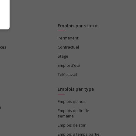
Emplois par statut
Permanent
ices
Contractuel
Stage
Emploi d'été
Télétravail
Emplois par type
Emplois de nuit
e
Emplois de fin de
semaine
Emplois de soir
Emplois à temps partiel