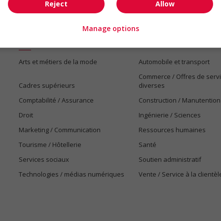
Reject
Allow
Manage options
Emplois par secteur
Arts et métiers de la mode
Automobile et transport
Commerce / Offres de serv
Cadres supérieurs
diverses
Comptabilité / Assurance
Construction / Manutention
Droit
Ingénierie / Sciences
Marketing / Communication
Ressources humaines
Tourisme / Hôtellerie
Santé
Services sociaux
Soutien administratif
Technologies / médias numériques
Vente / Service à la clientèl