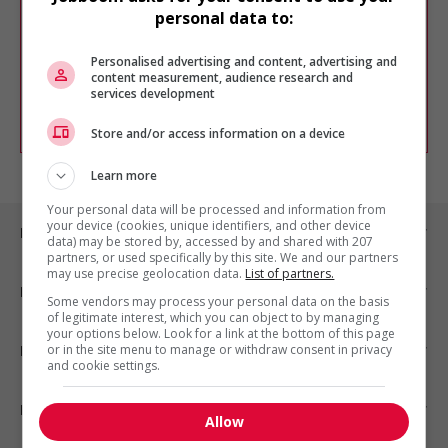
Veuillez faire une nouvelle recherche.
personal data to:
Vous pouvez en tout temps utiliser nos
outils pour raffiner votre recherche, ou
Personalised advertising and content, advertising and
chercher un poste selon votre profil
content measurement, audience research and
d'intérêt en emploi en vous
inscrivant
services development
comme membre Jobboom.
Store and/or access information on a device
Learn more
Your personal data will be processed and information from
your device (cookies, unique identifiers, and other device
Emplois par ville
data) may be stored by, accessed by and shared with 207
partners, or used specifically by this site. We and our partners
may use precise geolocation data.
List of partners.
Emplois par secteur
Some vendors may process your personal data on the basis
of legitimate interest, which you can object to by managing
your options below. Look for a link at the bottom of this page
or in the site menu to manage or withdraw consent in privacy
Emplois par statut
and cookie settings.
Emplois par type
Allow