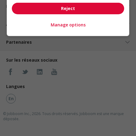
Nos suggestions
Reject
À propos
Manage options
Partenaires
Sur les réseaux sociaux
Langues
En
© Jobboom Inc., 2026. Tous droits réservés.
Jobboom est une marque
déposée.