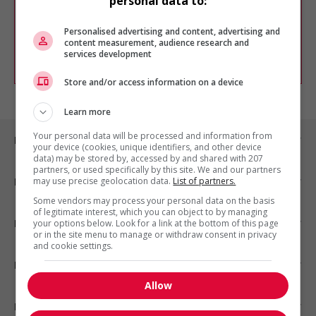
personal data to:
Vous pouvez en tout temps utiliser nos
outils pour raffiner votre recherche, ou
chercher un poste selon votre profil
Personalised advertising and content, advertising and
d'intérêt en emploi en vous
inscrivant
content measurement, audience research and
services development
comme membre Jobboom.
Store and/or access information on a device
Learn more
Your personal data will be processed and information from
Emplois par ville
your device (cookies, unique identifiers, and other device
data) may be stored by, accessed by and shared with 207
partners, or used specifically by this site. We and our partners
may use precise geolocation data.
List of partners.
Emplois par secteur
Some vendors may process your personal data on the basis
of legitimate interest, which you can object to by managing
Emplois par statut
your options below. Look for a link at the bottom of this page
or in the site menu to manage or withdraw consent in privacy
and cookie settings.
Emplois par type
Allow
Nos suggestions