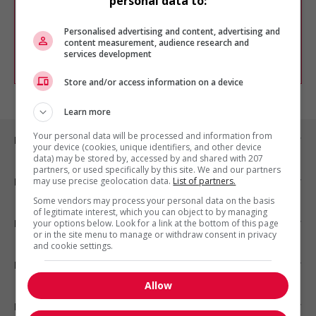
personal data to:
Vous pouvez en tout temps utiliser nos
outils pour raffiner votre recherche, ou
chercher un poste selon votre profil
Personalised advertising and content, advertising and
d'intérêt en emploi en vous
inscrivant
content measurement, audience research and
services development
comme membre Jobboom.
Store and/or access information on a device
Learn more
Your personal data will be processed and information from
Emplois par ville
your device (cookies, unique identifiers, and other device
data) may be stored by, accessed by and shared with 207
partners, or used specifically by this site. We and our partners
may use precise geolocation data.
List of partners.
Emplois par secteur
Some vendors may process your personal data on the basis
of legitimate interest, which you can object to by managing
Emplois par statut
your options below. Look for a link at the bottom of this page
or in the site menu to manage or withdraw consent in privacy
and cookie settings.
Emplois par type
Allow
Nos suggestions