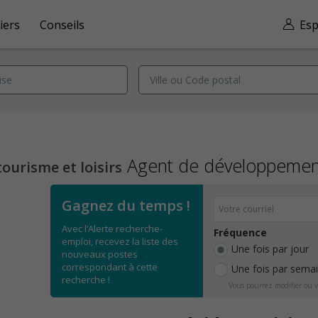
iers
Conseils
Esp
Agent de développement
tourisme et loisirs
Gagnez du temps !
Avec l’Alerte recherche-
Fréquence
emploi, recevez la liste des
Une fois par jour
nouveaux postes
correspondant à cette
Une fois par sema
recherche !
Vous pourrez modifier ou v