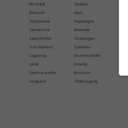
Montréal
Québec
Rimouski
Lévis
Sherbrooke
Repentigny
Terrebonne
Blainville
Saint-Jérôme
Shawinigan
Trois-Rivières
Gatineau
Saguenay
Drummondville
Laval
Granby
Saint-Hyacinthe
Brossard
Longueuil
Châteauguay