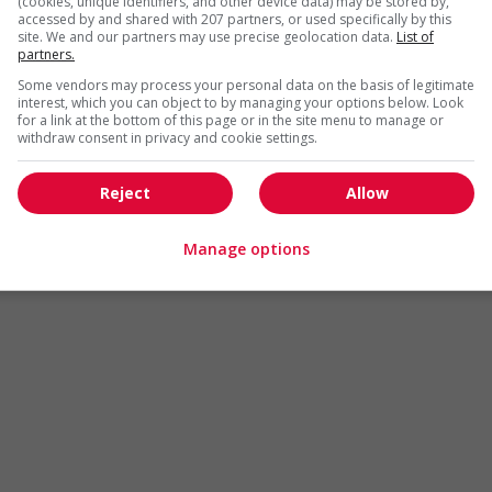
(cookies, unique identifiers, and other device data) may be stored by,
Arts et métiers de la mode
Automobile et transport
accessed by and shared with 207 partners, or used specifically by this
site. We and our partners may use precise geolocation data.
List of
Commerce / Offres de serv
partners.
Cadres supérieurs
diverses
Some vendors may process your personal data on the basis of legitimate
Comptabilité / Assurance
Construction / Manutention
interest, which you can object to by managing your options below. Look
for a link at the bottom of this page or in the site menu to manage or
Droit
Ingénierie / Sciences
withdraw consent in privacy and cookie settings.
Marketing / Communication
Ressources humaines
Reject
Allow
Tourisme / Hôtellerie
Santé
Services sociaux
Soutien administratif
Manage options
Technologies / médias numériques
Vente / Service à la clientèl