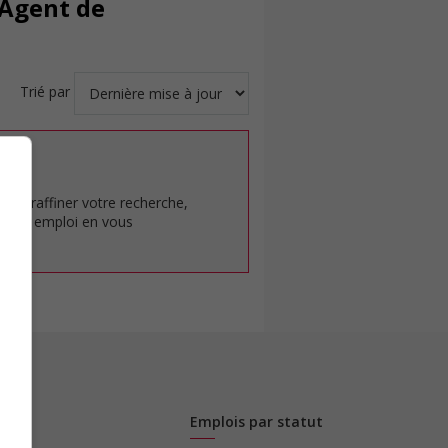
 Agent de
Trié par
at.
pour raffiner votre recherche,
rêt en emploi en vous
Emplois par statut