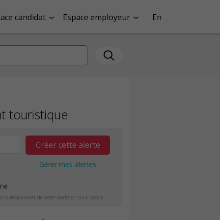
ace candidat
Espace employeur
En
 touristique
Créer cette alerte
Gérer mes alertes
ine
ous désabonner de cette alerte en tout temps.