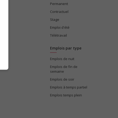
Permanent
ices
Contractuel
Stage
Emploi d'été
Télétravail
Emplois par type
Emplois de nuit
e
Emplois de fin de
semaine
Emplois de soir
Emplois à temps partiel
Emplois temps plein