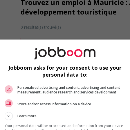
Trouvez un emploi à Mauricie :
développement touristique
0 résultat(s) trouvé(s)
Désolé, cette recherche n'a produit aucun résult
Veuillez faire une nouvelle recherche.
Vous pouvez en tout temps utiliser nos outils 
ou chercher un poste selon votre profil d'inté
Jobboom asks for your consent to use your
inscrivant
comme membre Jobboom.
personal data to:
Personalised advertising and content, advertising and content
measurement, audience research and services development
Store and/or access information on a device
Learn more
Emplois par secteur
Your personal data will be processed and information from your device