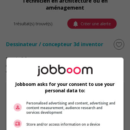
Technicien en architecture ou en
aménagement
1résultat(s) trouvé(s)
Créer une alerte
Dessinateur / concepteur 3d inventor
Laval
, QC
Génie, biopharmaceutique, sciences
et techniques scientifiques
Jobboom asks for your consent to use your
personal data to:
Personalised advertising and content, advertising and
content measurement, audience research and
GÉNIE, BIOPHARMACEUTIQUE, SCIENCES ET TECHNIQUES
services development
SCIENTIFIQUES
EST PRÉSENTÉ PAR
Store and/or access information on a device
TEHORA
Québec, Québec