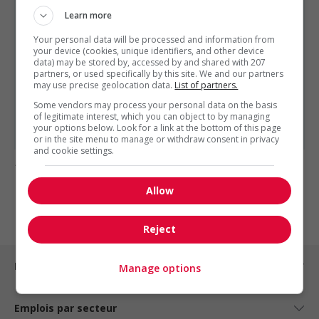
Learn more
Autres offres de l'entreprise
Your personal data will be processed and information from
Ingénieur civil infrastructure (h/f) -intermédiaire
your device (cookies, unique identifiers, and other device
Ingénieur de chantier dans le domaine du...
data) may be stored by, accessed by and shared with 207
Ingénieur cpi en génie civil (h/f) - infrastructures
partners, or used specifically by this site. We and our partners
may use precise geolocation data.
List of partners.
Ingénieur cpi en génie civil (h/f) - infrastructures
Some vendors may process your personal data on the basis
Ingénieur cpi en génie civil (h/f) - infrastructures
of legitimate interest, which you can object to by managing
Ingénieur cpi en génie civil (h/f) - infrastructures
your options below. Look for a link at the bottom of this page
or in the site menu to manage or withdraw consent in privacy
and cookie settings.
1 - 1 de 1 résultats
Allow
1
Reject
Emplois par ville
Manage options
Emplois par secteur