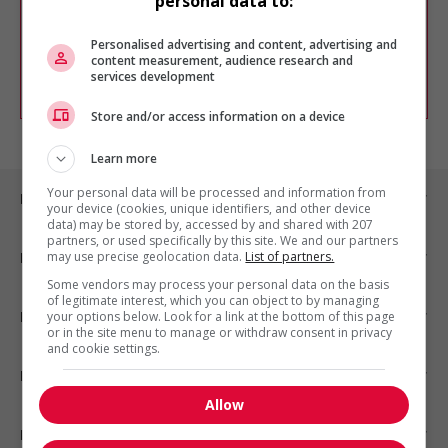
personal data to:
Vous pouvez en tout temps utiliser nos
outils pour raffiner votre recherche, ou
chercher un poste selon votre profil
Personalised advertising and content, advertising and
d'intérêt en emploi en vous
inscrivant
content measurement, audience research and
services development
comme membre Jobboom.
Store and/or access information on a device
Learn more
Your personal data will be processed and information from
Emplois par ville
your device (cookies, unique identifiers, and other device
data) may be stored by, accessed by and shared with 207
partners, or used specifically by this site. We and our partners
may use precise geolocation data.
List of partners.
Emplois par secteur
Some vendors may process your personal data on the basis
of legitimate interest, which you can object to by managing
Emplois par statut
your options below. Look for a link at the bottom of this page
or in the site menu to manage or withdraw consent in privacy
and cookie settings.
Emplois par type
Allow
Nos suggestions