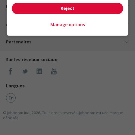
Nos suggestions
Reject
À propos
Manage options
Partenaires
Sur les réseaux sociaux
Langues
En
© Jobboom Inc., 2026. Tous droits réservés.
Jobboom est une marque
déposée.