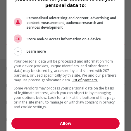
Veuillez faire une nouvelle recherche.
personal data to:
Vous pouvez en tout temps utiliser nos
outils pour raffiner votre recherche, ou
Personalised advertising and content, advertising and
chercher un poste selon votre profil
content measurement, audience research and
d'intérêt en emploi en vous
inscrivant
services development
comme membre Jobboom.
Store and/or access information on a device
Learn more
Your personal data will be processed and information from
your device (cookies, unique identifiers, and other device
Emplois par ville
data) may be stored by, accessed by and shared with 207
partners, or used specifically by this site. We and our partners
may use precise geolocation data.
List of partners.
Emplois par secteur
Some vendors may process your personal data on the basis
of legitimate interest, which you can object to by managing
your options below. Look for a link at the bottom of this page
or in the site menu to manage or withdraw consent in privacy
Emplois par statut
and cookie settings.
Emplois par type
Allow