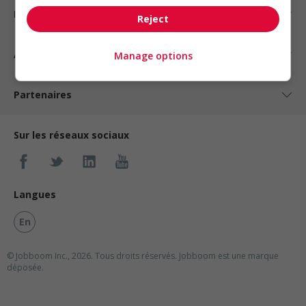
Nos suggestions
Reject
À propos
Manage options
Partenaires
Sur les réseaux sociaux
Langues
En
© Jobboom Inc., 2026. Tous droits réservés.
Jobboom est une marque
déposée.