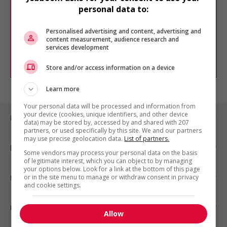
Veuillez faire une nouvelle recherche.
personal data to:
Vous pouvez en tout temps utiliser nos
outils pour raffiner votre recherche, ou
Personalised advertising and content, advertising and
chercher un poste selon votre profil
content measurement, audience research and
d'intérêt en emploi en vous
inscrivant
services development
comme membre Jobboom.
Store and/or access information on a device
Learn more
Your personal data will be processed and information from
your device (cookies, unique identifiers, and other device
Emplois par ville
data) may be stored by, accessed by and shared with 207
partners, or used specifically by this site. We and our partners
may use precise geolocation data.
List of partners.
Emplois par secteur
Some vendors may process your personal data on the basis
of legitimate interest, which you can object to by managing
your options below. Look for a link at the bottom of this page
or in the site menu to manage or withdraw consent in privacy
Emplois par statut
and cookie settings.
Emplois par type
Allow