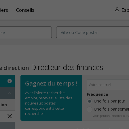
iers
Conseils
Esp
Directeur des finances
e direction
Gagnez du temps !
Avec l’Alerte recherche-
Fréquence
emploi, recevez la liste des
Une fois par jour
nouveaux postes
tion
correspondant à cette
Une fois par sema
recherche !
Vous pourrez modifier ou v