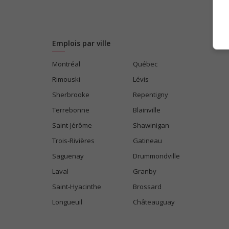
Emplois par ville
Montréal
Québec
Rimouski
Lévis
Sherbrooke
Repentigny
Terrebonne
Blainville
Saint-Jérôme
Shawinigan
Trois-Rivières
Gatineau
Saguenay
Drummondville
Laval
Granby
Saint-Hyacinthe
Brossard
Longueuil
Châteauguay