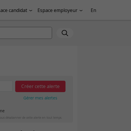
ace candidat
Espace employeur
En
Créer cette alerte
Gérer mes alertes
ine
ous désabonner de cette alerte en tout temps.