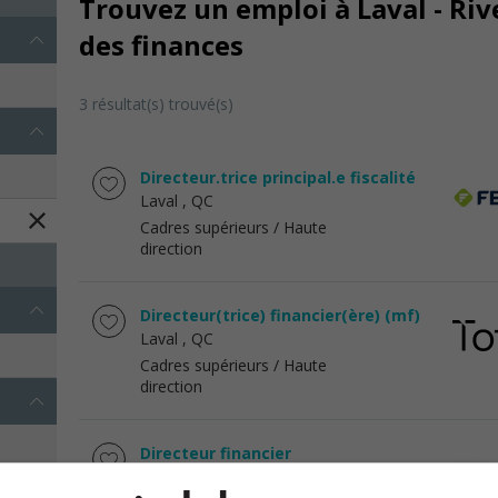
Trouvez un emploi à Laval - Riv
des finances
3 résultat(s) trouvé(s)
Directeur.trice principal.e fiscalité
Laval
, QC
Cadres supérieurs / Haute
direction
Directeur(trice) financier(ère) (mf)
Laval
, QC
Cadres supérieurs / Haute
direction
Directeur financier
Laval
, QC