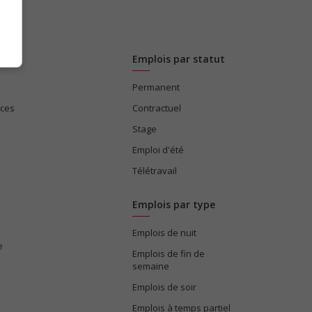
Emplois par statut
Permanent
ices
Contractuel
Stage
Emploi d'été
Télétravail
Emplois par type
Emplois de nuit
e
Emplois de fin de
semaine
Emplois de soir
Emplois à temps partiel