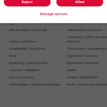
Reject
Allow
Manage options
Emplois par secteur
Arts et métiers de la mode
Automobile et transport
Commerce / Offres de serv
Cadres supérieurs
diverses
Comptabilité / Assurance
Construction / Manutention
Droit
Ingénierie / Sciences
Marketing / Communication
Ressources humaines
Tourisme / Hôtellerie
Santé
Services sociaux
Soutien administratif
Technologies / médias numériques
Vente / Service à la clientèl