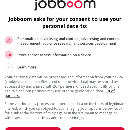
Cadres supérieurs / Haute
direction
Jobboom asks for your consent to use your
1 - 3 de 3 résultats
personal data to:
Personalised advertising and content, advertising and content
measurement, audience research and services development
Store and/or access information on a device
Learn more
Your personal data will be processed and information from your device
(cookies, unique identifiers, and other device data) may be stored by,
accessed by and shared with 207 partners, or used specifically by this
site. We and our partners may use precise geolocation data.
List of
partners.
Some vendors may process your personal data on the basis of legitimate
interest, which you can object to by managing your options below. Look
for a link at the bottom of this page or in the site menu to manage or
withdraw consent in privacy and cookie settings.