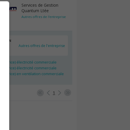
Services de Gestion
Quantum Ltée
Autres offres de l'entreprise
ENTION
Autres offres de l'entreprise
eur(trice) électricité commerciale
eur(trice) électricité commerciale
eur(trice) en ventilation commerciale
1