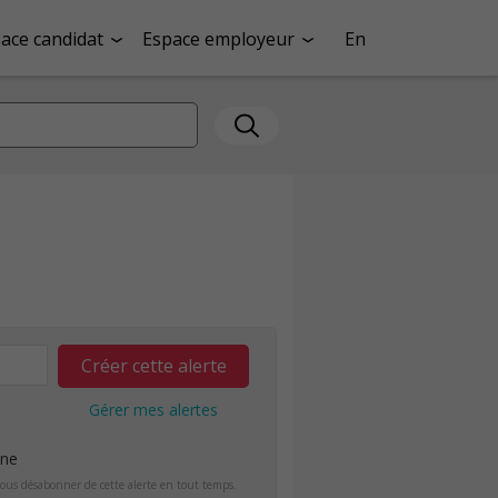
ace candidat
Espace employeur
En
Créer cette alerte
Gérer mes alertes
ine
ous désabonner de cette alerte en tout temps.