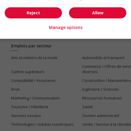
Reject
Allow
Manage options
Emplois par secteur
Arts et métiers de la mode
Automobile et transport
Commerce / Offres de serv
Cadres supérieurs
diverses
Comptabilité / Assurance
Construction / Manutention
Droit
Ingénierie / Sciences
Marketing / Communication
Ressources humaines
Tourisme / Hôtellerie
Santé
Services sociaux
Soutien administratif
Technologies / médias numériques
Vente / Service à la clientèl