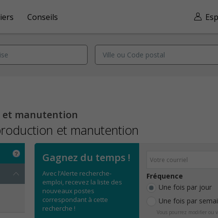
iers
Conseils
Esp
n et manutention
production et manutention
Gagnez du temps !
Avec l’Alerte recherche-
Fréquence
emploi, recevez la liste des
Une fois par jour
nouveaux postes
correspondant à cette
Une fois par sema
recherche !
Vous pourrez modifier ou v