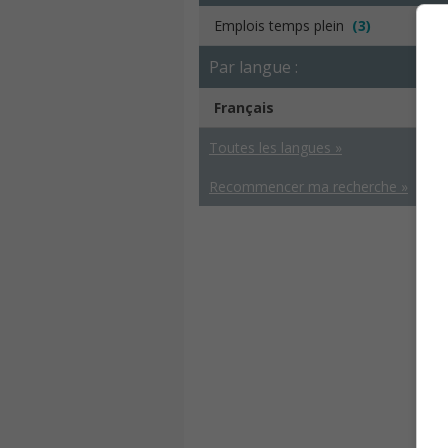
Emplois temps plein
(3)
Par langue :
Français
Toutes les langues »
Recommencer ma recherche »