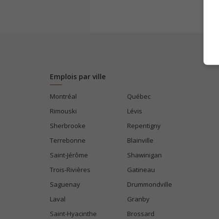
Emplois par ville
Montréal
Québec
Rimouski
Lévis
Sherbrooke
Repentigny
Terrebonne
Blainville
Saint-Jérôme
Shawinigan
Trois-Rivières
Gatineau
Saguenay
Drummondville
Laval
Granby
Saint-Hyacinthe
Brossard