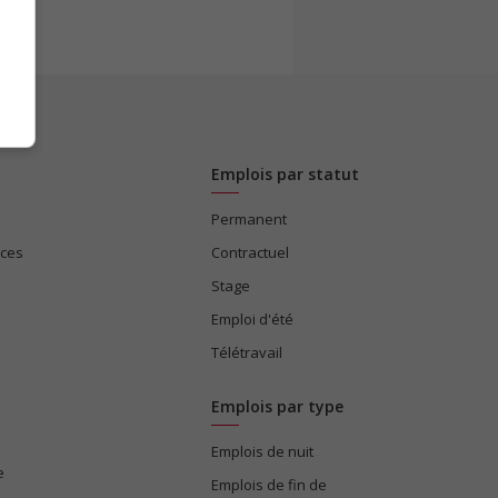
Emplois par statut
Permanent
ices
Contractuel
Stage
Emploi d'été
Télétravail
Emplois par type
Emplois de nuit
e
Emplois de fin de