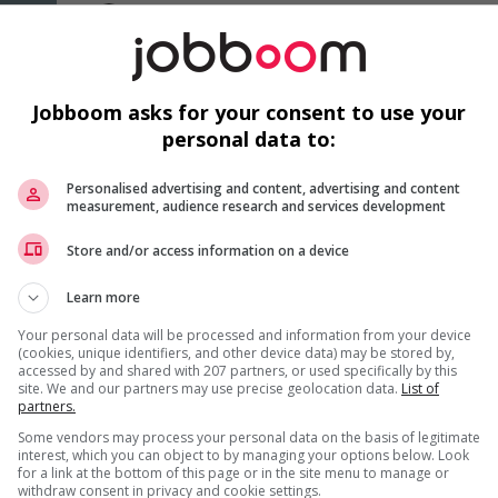
Magasinier
Laval
, QC
Construction, production
et manutention
Jobboom asks for your consent to use your
personal data to:
CONSTRUCTION, PRODUCTION ET MANUT
EST PRÉSENTÉ PAR
Personalised advertising and content, advertising and content
Lambert Somec
Québec, Québec
measurement, audience research and services development
Chargé(e) de projet en ventilation
Estimat
Store and/or access information on a device
Dessinateur(trice) en mécanique du bâtiment
Estimat
Technicien de chantier en électricité
Estimat
Learn more
Your personal data will be processed and information from your device
(cookies, unique identifiers, and other device data) may be stored by,
1 - 3 de 3 résultats
accessed by and shared with 207 partners, or used specifically by this
site. We and our partners may use precise geolocation data.
List of
partners.
Some vendors may process your personal data on the basis of legitimate
interest, which you can object to by managing your options below. Look
for a link at the bottom of this page or in the site menu to manage or
withdraw consent in privacy and cookie settings.