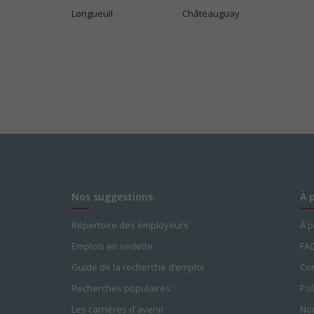
Longueuil
Châteauguay
Nos suggestions
À 
Répertoire des employeurs
À 
Emplois en vedette
FA
Guide de la recherche d’emploi
Con
Recherches populaires
Pol
Les carrières d'avenir
Nou