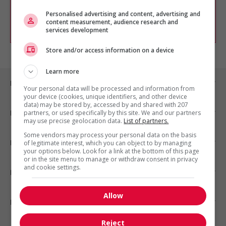
chercher un poste selon votre profil
d'intérêt en emploi en vous
inscrivant
Personalised advertising and content, advertising and
content measurement, audience research and
comme membre Jobboom.
services development
Store and/or access information on a device
Learn more
Emplois par ville
Your personal data will be processed and information from
your device (cookies, unique identifiers, and other device
data) may be stored by, accessed by and shared with 207
Emplois par secteur
partners, or used specifically by this site. We and our partners
may use precise geolocation data.
List of partners.
Some vendors may process your personal data on the basis
Emplois par statut
of legitimate interest, which you can object to by managing
your options below. Look for a link at the bottom of this page
or in the site menu to manage or withdraw consent in privacy
and cookie settings.
Emplois par type
Allow
Nos suggestions
Reject