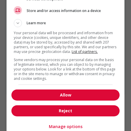
Store and/or access information on a device
RESSOURCES HUMAINES ET RELATIONS INDUSTRIELLES
EST PRÉSENTÉ PAR
Learn more
Services de Gestion Quantum Ltée
Montréal,
Québec
Your personal data will be processed and information from
your device (cookies, unique identifiers, and other device
Autres offres de l'entreprise
data) may be stored by, accessed by and shared with 207
partners, or used specifically by this site. We and our partners
Recruteur / recruiter
may use precise geolocation data.
List of partners.
Spécialiste en recrutement
Some vendors may process your personal data on the basis
Gestionnaire des ressources humaines /...
of legitimate interest, which you can object to by managing
your options below. Look for a link at the bottom of this page
Directeur des ressources humaines – canada /...
or in the site menu to manage or withdraw consent in privacy
Conseiller(ère) relation de travail
and cookie settings.
Spécialiste en recrutement / recruitment...
Allow
1 - 2 de 2 résultats
Reject
1
Manage options