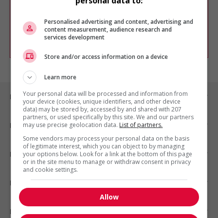
personal data to:
Vous pouvez en tout temps utiliser nos
outils pour raffiner votre recherche, ou
chercher un poste selon votre profil
Personalised advertising and content, advertising and
d'intérêt en emploi en vous
inscrivant
content measurement, audience research and
services development
comme membre Jobboom.
Store and/or access information on a device
Learn more
Your personal data will be processed and information from
Emplois par ville
your device (cookies, unique identifiers, and other device
data) may be stored by, accessed by and shared with 207
partners, or used specifically by this site. We and our partners
may use precise geolocation data.
List of partners.
Emplois par secteur
Some vendors may process your personal data on the basis
of legitimate interest, which you can object to by managing
Emplois par statut
your options below. Look for a link at the bottom of this page
or in the site menu to manage or withdraw consent in privacy
and cookie settings.
Emplois par type
Allow
Nos suggestions