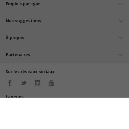
Emplois par type
Nos suggestions
À propos
Partenaires
Sur les réseaux sociaux
Langues
En
© Jobboom Inc., 2026. Tous droits réservés.
Jobboom est une marque
déposée.