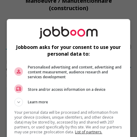
Manoeuvre / Manutentionnaire
(construction)
1résultat(s) trouvé(s)
Créer une alerte
Journalier/assembleur
Jobboom asks for your consent to use your
personal data to:
Boisbriand
, QC
Personalised advertising and content, advertising and
Construction, production et
content measurement, audience research and
manutention
services development
Store and/or access information on a device
Learn more
Your personal data will be processed and information from
your device (cookies, unique identifiers, and other device
CONSTRUCTION, PRODUCTION ET MANUTENTION
data) may be stored by, accessed by and shared with 207
EST PRÉSENTÉ PAR
La Garantie de construction résidentielle (GCR)
partners, or used specifically by this site. We and our partners
may use precise geolocation data.
List of partners.
Montréal, Québec