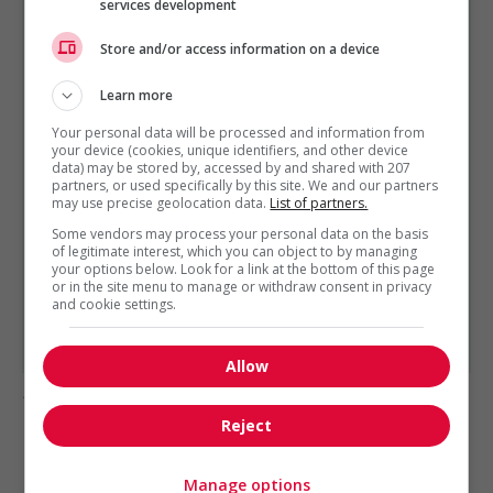
services development
Store and/or access information on a device
GÉNIE, BIOPHARMACEUTIQUE, SCIENCES ET TECHNIQUES
SCIENTIFIQUES
EST PRÉSENTÉ PAR
Learn more
Services de Gestion Quantum Ltée
Montréal,
Québec
Your personal data will be processed and information from
your device (cookies, unique identifiers, and other device
Autres offres de l'entreprise
data) may be stored by, accessed by and shared with 207
partners, or used specifically by this site. We and our partners
may use precise geolocation data.
List of partners.
Technicien(ne) en emballage de laboratoire /...
Inspecteur de certification m1/m2 / pièces et...
Some vendors may process your personal data on the basis
of legitimate interest, which you can object to by managing
Technicien en ventilation / ventilation technician
your options below. Look for a link at the bottom of this page
or in the site menu to manage or withdraw consent in privacy
Électrotechnicien(ne) – licence c - poste...
and cookie settings.
Concepteur mécanique / mechanical designer
Technicien en essais / test technician
Allow
1 - 2 de 2 résultats
Reject
1
Manage options