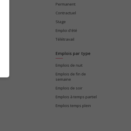
Permanent
ices
Contractuel
Stage
Emploi d'été
Télétravail
Emplois par type
Emplois de nuit
e
Emplois de fin de
semaine
Emplois de soir
Emplois à temps partiel
Emplois temps plein