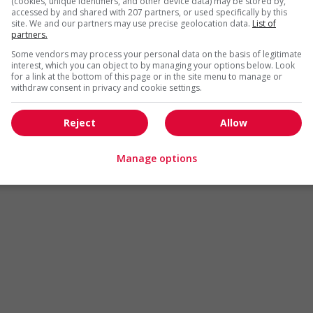
(cookies, unique identifiers, and other device data) may be stored by,
Arts et métiers de la mode
Automobile et transport
accessed by and shared with 207 partners, or used specifically by this
site. We and our partners may use precise geolocation data.
List of
Commerce / Offres de serv
partners.
Cadres supérieurs
diverses
Some vendors may process your personal data on the basis of legitimate
Comptabilité / Assurance
Construction / Manutention
interest, which you can object to by managing your options below. Look
for a link at the bottom of this page or in the site menu to manage or
Droit
Ingénierie / Sciences
withdraw consent in privacy and cookie settings.
Marketing / Communication
Ressources humaines
Reject
Allow
Tourisme / Hôtellerie
Santé
Services sociaux
Soutien administratif
Manage options
Technologies / médias numériques
Vente / Service à la clientèl