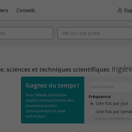
iers
Conseils
Esp
Ingén
, sciences et techniques scientifiques
Gagnez du temps !
Avec l’Alerte recherche-
Fréquence
emploi, recevez la liste des
Une fois par jour
nouveaux postes
correspondant à cette
Une fois par sema
recherche !
Vous pourrez modifier ou v