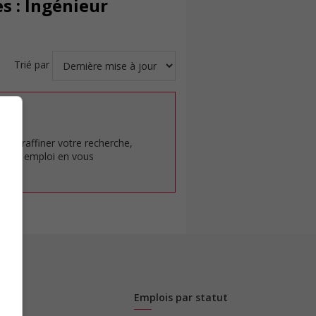
s : Ingénieur
Trié par
at.
pour raffiner votre recherche,
rêt en emploi en vous
Emplois par statut