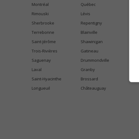
Montréal
Québec
Rimouski
Lévis
Sherbrooke
Repentigny
Terrebonne
Blainville
Saint-Jérôme
Shawinigan
Trois-Rivières
Gatineau
Saguenay
Drummondville
Laval
Granby
Saint-Hyacinthe
Brossard
Longueuil
Châteauguay