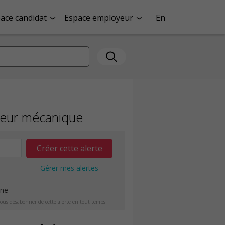
ace candidat
Espace employeur
En
ieur mécanique
Créer cette alerte
Gérer mes alertes
ine
ous désabonner de cette alerte en tout temps.