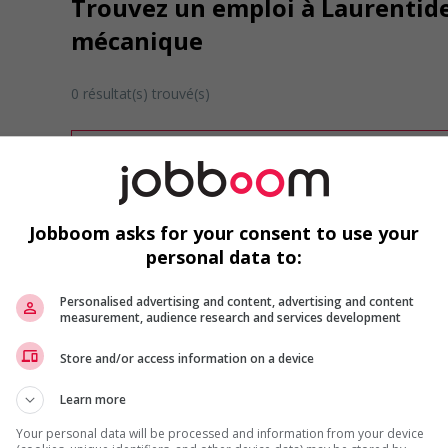
Trouvez un emploi à Laurentide
mécanique
0 résultat(s) trouvé(s)
Désolé, cette recherche n'a produit aucun résult
Veuillez faire une nouvelle recherche.
Vous pouvez en tout temps utiliser nos outils 
ou chercher un poste selon votre profil d'inté
Jobboom asks for your consent to use your
inscrivant
comme membre Jobboom.
personal data to:
Personalised advertising and content, advertising and content
measurement, audience research and services development
Store and/or access information on a device
Learn more
Emplois par secteur
Your personal data will be processed and information from your device