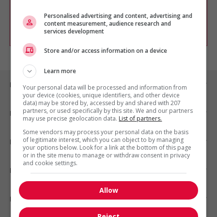
chercher un poste selon votre profil
Personalised advertising and content, advertising and
d'intérêt en emploi en vous
inscrivant
content measurement, audience research and
comme membre Jobboom.
services development
Store and/or access information on a device
Learn more
Emplois par ville
Your personal data will be processed and information from
your device (cookies, unique identifiers, and other device
data) may be stored by, accessed by and shared with 207
partners, or used specifically by this site. We and our partners
Emplois par secteur
may use precise geolocation data.
List of partners.
Some vendors may process your personal data on the basis
of legitimate interest, which you can object to by managing
Emplois par statut
your options below. Look for a link at the bottom of this page
or in the site menu to manage or withdraw consent in privacy
and cookie settings.
Emplois par type
Allow
Nos suggestions
Reject