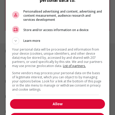
personal data to:
Vous pouvez en tout temps utiliser nos
outils pour raffiner votre recherche, ou
chercher un poste selon votre profil
Personalised advertising and content, advertising and
d'intérêt en emploi en vous
inscrivant
content measurement, audience research and
services development
comme membre Jobboom.
Store and/or access information on a device
Learn more
Your personal data will be processed and information from
Emplois par ville
your device (cookies, unique identifiers, and other device
data) may be stored by, accessed by and shared with 207
partners, or used specifically by this site. We and our partners
may use precise geolocation data.
List of partners.
Emplois par secteur
Some vendors may process your personal data on the basis
of legitimate interest, which you can object to by managing
Emplois par statut
your options below. Look for a link at the bottom of this page
or in the site menu to manage or withdraw consent in privacy
and cookie settings.
Emplois par type
Allow
Nos suggestions