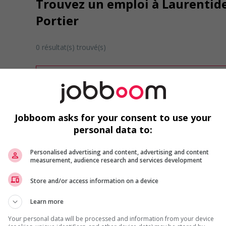
Trouvez un emploi à Laurentide
Portier
0 résultat(s) trouvé(s)
Désolé, cette recherche n'a produit aucun résult
Veuillez faire une nouvelle recherche.
Vous pouvez en tout temps utiliser nos outils 
ou chercher un poste selon votre profil d'inté
Jobboom asks for your consent to use your
inscrivant
comme membre Jobboom.
personal data to:
Personalised advertising and content, advertising and content
measurement, audience research and services development
Store and/or access information on a device
Learn more
Emplois par secteur
Your personal data will be processed and information from your device