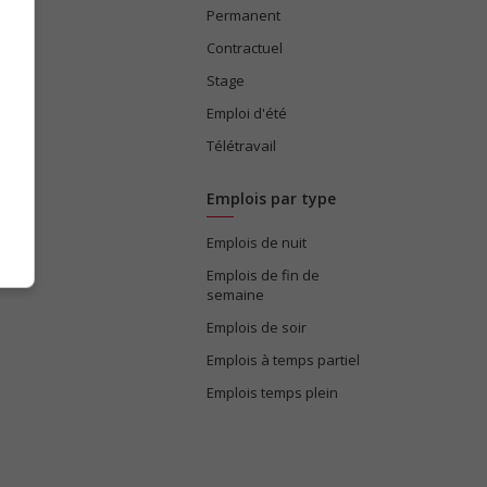
Permanent
ices
Contractuel
Stage
Emploi d'été
Télétravail
Emplois par type
Emplois de nuit
e
Emplois de fin de
semaine
Emplois de soir
Emplois à temps partiel
Emplois temps plein