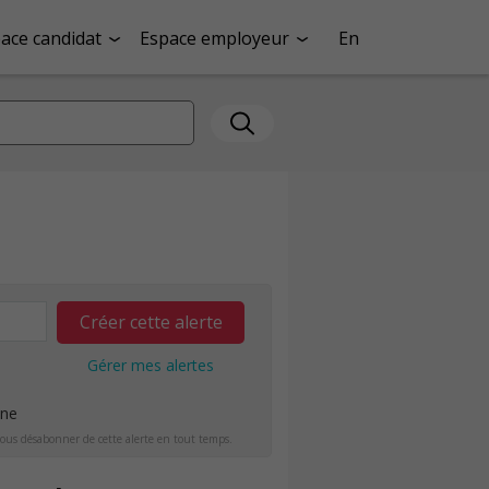
ace candidat
Espace employeur
En
Créer cette alerte
Gérer mes alertes
ine
ous désabonner de cette alerte en tout temps.