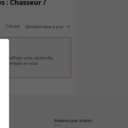
s : Chasseur /
Trié par
at.
pour raffiner votre recherche,
rêt en emploi en vous
Emplois par statut