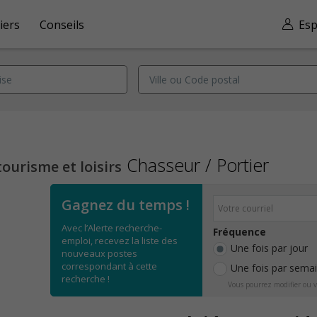
iers
Conseils
Esp
Chasseur / Portier
tourisme et loisirs
Gagnez du temps !
Avec l’Alerte recherche-
Fréquence
emploi, recevez la liste des
Une fois par jour
nouveaux postes
correspondant à cette
Une fois par sema
recherche !
Vous pourrez modifier ou v