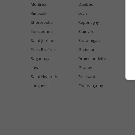
Montréal
Québec
Rimouski
Lévis
Sherbrooke
Repentigny
Terrebonne
Blainville
Saint-Jérôme
Shawinigan
Trois-Rivières
Gatineau
Saguenay
Drummondville
Laval
Granby
Saint-Hyacinthe
Brossard
Longueuil
Châteauguay