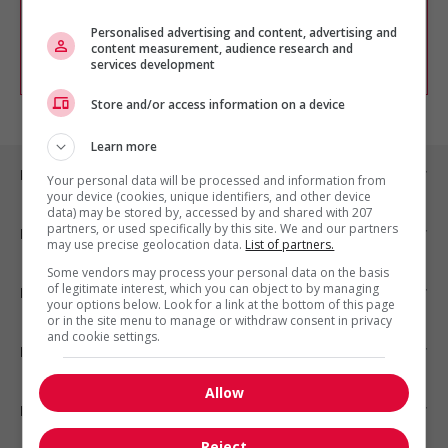
chercher un poste selon votre profil
Personalised advertising and content, advertising and
d'intérêt en emploi en vous
inscrivant
content measurement, audience research and
comme membre Jobboom.
services development
Store and/or access information on a device
Learn more
Emplois par ville
Your personal data will be processed and information from
your device (cookies, unique identifiers, and other device
data) may be stored by, accessed by and shared with 207
partners, or used specifically by this site. We and our partners
Emplois par secteur
may use precise geolocation data.
List of partners.
Some vendors may process your personal data on the basis
of legitimate interest, which you can object to by managing
Emplois par statut
your options below. Look for a link at the bottom of this page
or in the site menu to manage or withdraw consent in privacy
and cookie settings.
Emplois par type
Allow
Nos suggestions
Reject