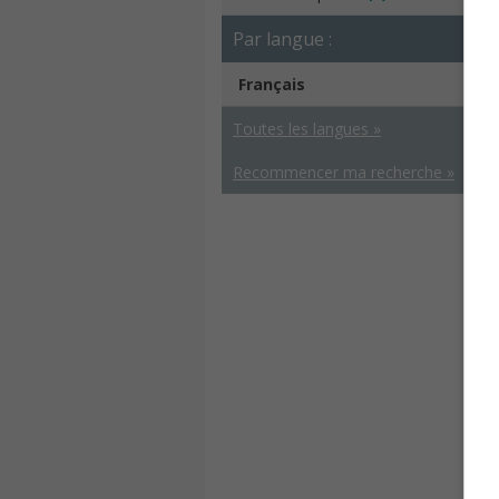
Par langue :
Français
Toutes les langues »
Recommencer ma recherche »