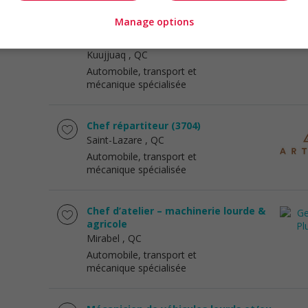
Directeur adjoint ou directrice
Manage options
adjointe de la maintenance, service
des transports
Kuujjuaq
, QC
Automobile, transport et
mécanique spécialisée
Chef répartiteur (3704)
Saint-Lazare
, QC
Automobile, transport et
mécanique spécialisée
Chef d’atelier – machinerie lourde &
agricole
Mirabel
, QC
Automobile, transport et
mécanique spécialisée