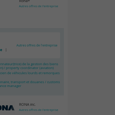
Rona+
Autres offres de l'entreprise
Autres offres de l'entreprise
ée
nateur(trice) de la gestion des biens
on) / property coordinator (aviation)
cien de véhicules lourds et remorques
nnaire, transport et douanes / customs
ance manager
RONA inc.
Autres offres de l'entreprise