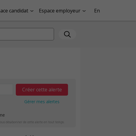
ace candidat
Espace employeur
En
Créer cette alerte
Gérer mes alertes
ine
ous désabonner de cette alerte en tout temps.