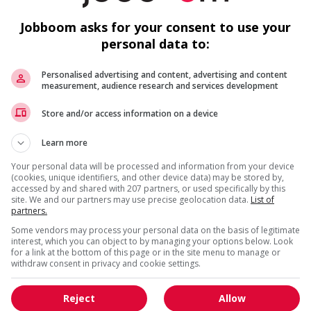
Directeur adjoint ou directrice
adjointe chargé(e) de la conformité
Jobboom asks for your consent to use your
et de l’administration, ...
personal data to:
Kuujjuaq
, QC
Automobile, transport et
mécanique spécialisée
Personalised advertising and content, advertising and content
measurement, audience research and services development
Spécialiste en environnement,
Store and/or access information on a device
transports
Kuujjuaq
, QC
Learn more
Automobile, transport et
Your personal data will be processed and information from your device
mécanique spécialisée
(cookies, unique identifiers, and other device data) may be stored by,
accessed by and shared with 207 partners, or used specifically by this
site. We and our partners may use precise geolocation data.
List of
partners.
Directeur adjoint ou directrice
adjointe des opérations, service des
Some vendors may process your personal data on the basis of legitimate
transports
interest, which you can object to by managing your options below. Look
for a link at the bottom of this page or in the site menu to manage or
Kuujjuaq
, QC
withdraw consent in privacy and cookie settings.
Automobile, transport et
mécanique spécialisée
Reject
Allow