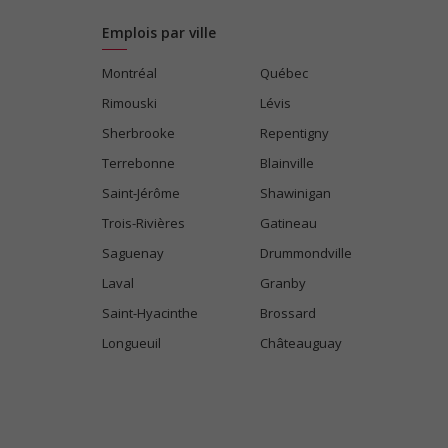
Emplois par ville
Montréal
Québec
Rimouski
Lévis
Sherbrooke
Repentigny
Terrebonne
Blainville
Saint-Jérôme
Shawinigan
Trois-Rivières
Gatineau
Saguenay
Drummondville
Laval
Granby
Saint-Hyacinthe
Brossard
Longueuil
Châteauguay