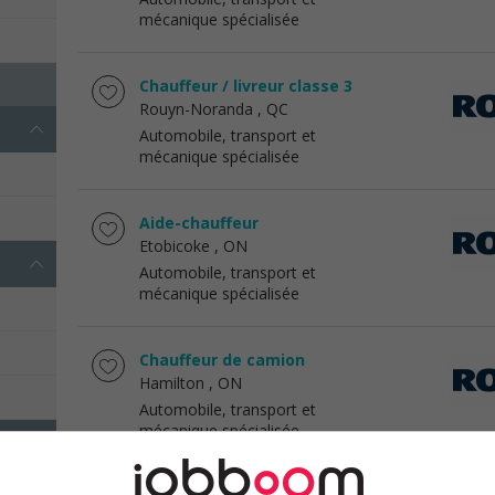
mécanique spécialisée
Chauffeur / livreur classe 3
Rouyn-Noranda
, QC
Automobile, transport et
mécanique spécialisée
Aide-chauffeur
Etobicoke
, ON
Automobile, transport et
mécanique spécialisée
Chauffeur de camion
Hamilton
, ON
Automobile, transport et
mécanique spécialisée