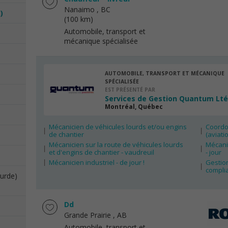
Nanaimo
, BC
)
(100 km)
Automobile, transport et
mécanique spécialisée
AUTOMOBILE, TRANSPORT ET MÉCANIQUE
SPÉCIALISÉE
EST PRÉSENTÉ PAR
Services de Gestion Quantum Lt
Montréal, Québec
Mécanicien de véhicules lourds et/ou engins
Coordon
de chantier
(aviati
Mécanicien sur la route de véhicules lourds
Mécani
et d'engins de chantier - vaudreuil
- jour
Mécanicien industriel - de jour !
Gestio
compli
ourde)
Dd
Grande Prairie
, AB
Automobile, transport et