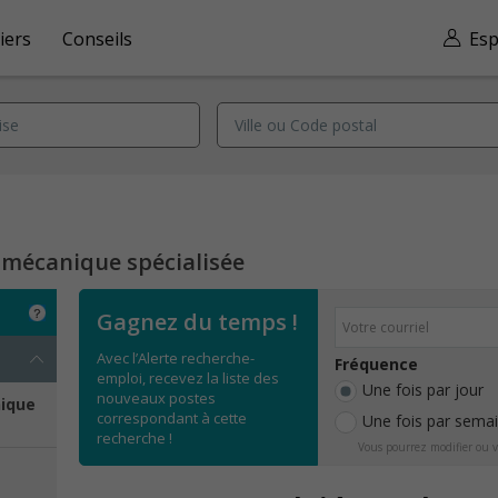
iers
Conseils
Esp
 mécanique spécialisée
Gagnez du temps !
Avec l’Alerte recherche-
Fréquence
emploi, recevez la liste des
Une fois par jour
nouveaux postes
nique
correspondant à cette
Une fois par sema
recherche !
Vous pourrez modifier ou v