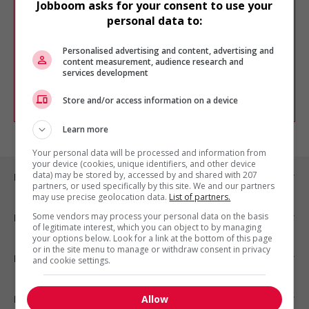
Jobboom asks for your consent to use your
résultat.
personal data to:
Veuillez faire une nouvelle recherche.
Vous pouvez en tout temps utiliser nos
Personalised advertising and content, advertising and
outils pour raffiner votre recherche, ou
content measurement, audience research and
chercher un poste selon votre profil
services development
d'intérêt en emploi en vous
inscrivant
comme membre Jobboom.
Store and/or access information on a device
Learn more
Your personal data will be processed and information from
your device (cookies, unique identifiers, and other device
data) may be stored by, accessed by and shared with 207
Emplois par ville
partners, or used specifically by this site. We and our partners
may use precise geolocation data.
List of partners.
Some vendors may process your personal data on the basis
Emplois par secteur
of legitimate interest, which you can object to by managing
your options below. Look for a link at the bottom of this page
or in the site menu to manage or withdraw consent in privacy
Emplois par statut
and cookie settings.
Allow
Emplois par type