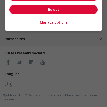
Reject
Nos suggestions
Manage options
À propos
Partenaires
Sur les réseaux sociaux
Langues
En
© Jobboom Inc., 2026. Tous droits réservés.
Jobboom est une marque
déposée.