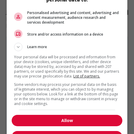
Joliette
, QC
Personalised advertising and content, advertising and
content measurement, audience research and
Droit et métiers reliés à la
services development
protection du public
Store and/or access information on a device
Learn more
Your personal data will be processed and information from
your device (cookies, unique identifiers, and other device
data) may be stored by, accessed by and shared with 207
DROIT ET MÉTIERS RELIÉS À LA PROTECTION DU PUBLIC
partners, or used specifically by this site. We and our partners
EST PRÉSENTÉ PAR
may use precise geolocation data.
List of partners.
Groupe Montpetit
Montréal, Québec
Some vendors may process your personal data on the basis
Autres offres de l'entreprise
of legitimate interest, which you can object to by managing
your options below. Look for a link at the bottom of this page
or in the site menu to manage or withdraw consent in privacy
Technicien juridique, droit de la famille | mode...
and cookie settings.
Adjoint juridique pour 2 associés | litige...
Adjoint juridique | immobilier commercial
Adjoint juridique en litige immobilier
Allow
Analyste - conformité et conflits d’intérêts (cabinet)
Adjoint juridique junior litige | boucherville