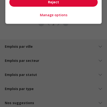
Reject
1 - 3 de 3 résultats
Manage options
1
Emplois par ville
Emplois par secteur
Emplois par statut
Emplois par type
Nos suggestions