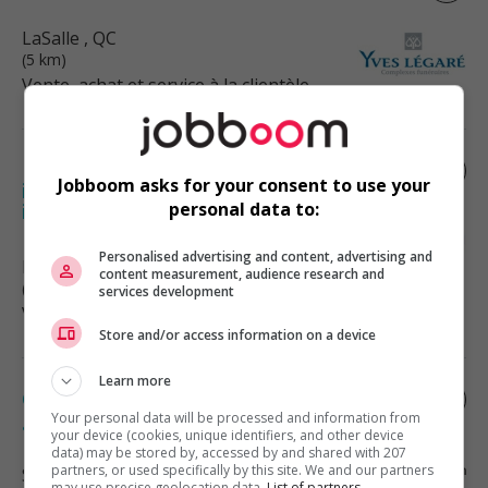
LaSalle
, QC
(5 km)
Vente, achat et service à la clientèle
Représentant(e) du service à la clientèle
Jobboom asks for your consent to use your
interne – secteur de la distribution /
personal data to:
inside...
Personalised advertising and content, advertising and
Dorval
, QC
content measurement, audience research and
(5 km)
services development
Vente, achat et service à la clientèle
Store and/or access information on a device
Learn more
Coordonnateur de projets en arts
graphiques
Your personal data will be processed and information from
your device (cookies, unique identifiers, and other device
data) may be stored by, accessed by and shared with 207
partners, or used specifically by this site. We and our partners
Saint-Laurent
, QC
may use precise geolocation data.
List of partners.