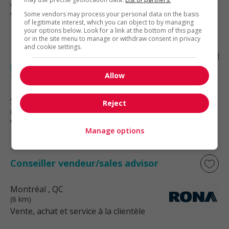
(5 km)
Some vendors may process your personal data on the basis
Vente, achat et service à la clientèle
of legitimate interest, which you can object to by managing
your options below. Look for a link at the bottom of this page
or in the site menu to manage or withdraw consent in privacy
and cookie settings.
Représentant du service à la clientèle –
produits (mode hybride) / customer
service...
Allow
Saint-Laurent
, QC
Reject
(6 km)
Vente, achat et service à la clientèle
Manage options
Conseiller vendeur/sales advisor
Montréal
, QC
(6 km)
Vente, achat et service à la clientèle