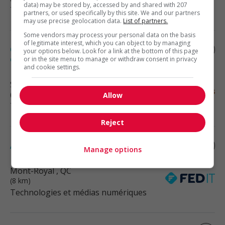
data) may be stored by, accessed by and shared with 207
Technologies et médias numériques
partners, or used specifically by this site. We and our partners
may use precise geolocation data.
List of partners.
Some vendors may process your personal data on the basis
of legitimate interest, which you can object to by managing
Coordonnateur ventes en ligne - e
your options below. Look for a link at the bottom of this page
commerce
or in the site menu to manage or withdraw consent in privacy
and cookie settings.
Saint-Laurent
, QC
(8 km)
Allow
Technologies et médias numériques
Reject
Analyste fonctionnel - sap ewm
Manage options
Mont-Royal
, QC
(8 km)
Technologies et médias numériques