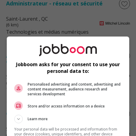
Administrateur - réseau et sécurité
Saint-Laurent
, QC
(6 km)
Technologies et médias numériques
Administrateur - systèmes et centre de
données
Jobboom asks for your consent to use your
personal data to:
Saint-Laurent
, QC
(6 km)
Personalised advertising and content, advertising and
content measurement, audience research and
Technologies et médias numériques
services development
Store and/or access information on a device
Gestionnaire de projet – analyste
Learn more
Saint-Laurent
, QC
Your personal data will be processed and information from
your device (cookies, unique identifiers, and other device
(6 km)