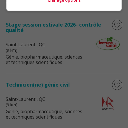
Manage options
et techniques scientifiques
Stage session estivale 2026- contrôle
qualité
Saint-Laurent
, QC
(9 km)
Génie, biopharmaceutique, sciences
et techniques scientifiques
Technicien(ne) génie civil
Saint-Laurent
, QC
(9 km)
Génie, biopharmaceutique, sciences
et techniques scientifiques