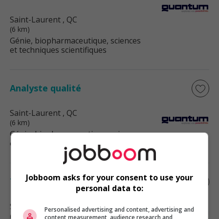
Saint-Laurent
, QC
(6 km)
Génie, biopharmaceutique, sciences
et techniques scientifiques
Analyste qualité
Saint-Laurent
, QC
(6 km)
Génie, biopharmaceutique, sciences
et techniques scientifiques
Jobboom asks for your consent to use your
Technicien en essais / test technician
personal data to:
Saint-Laurent
, QC
Personalised advertising and content, advertising and
(6 km)
content measurement, audience research and