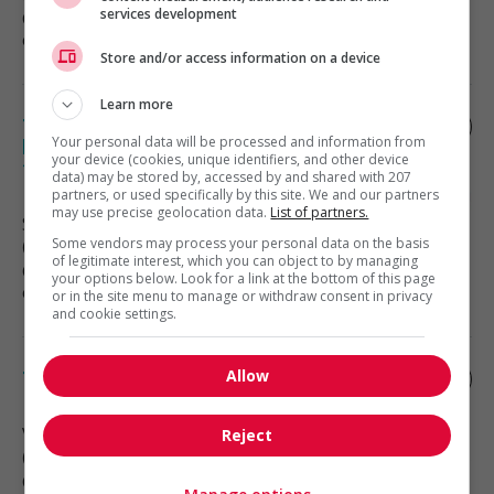
services development
Génie, biopharmaceutique, sciences
et techniques scientifiques
Store and/or access information on a device
Learn more
Technicien(ne) en emballage de
Your personal data will be processed and information from
laboratoire / laboratory packaging
your device (cookies, unique identifiers, and other device
technician
data) may be stored by, accessed by and shared with 207
partners, or used specifically by this site. We and our partners
may use precise geolocation data.
List of partners.
Saint-Laurent
, QC
Some vendors may process your personal data on the basis
(6 km)
of legitimate interest, which you can object to by managing
Génie, biopharmaceutique, sciences
your options below. Look for a link at the bottom of this page
et techniques scientifiques
or in the site menu to manage or withdraw consent in privacy
and cookie settings.
Allow
Technicien en alarme incendie
Verdun-Île-des-Sœurs
, QC
Reject
(9 km)
Génie, biopharmaceutique, sciences